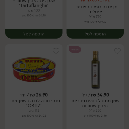
שמן זית כמהין שחור -
2 יח' ב- 119.00 ₪
יח׳
יח׳
'Tartuflanghe'
יין אדום רופינו קיאנטי -
100 גרם
איטליה
64.90 ₪ ל-100 גרם
750 מ״ל
9.32 ₪ ל-100 מ״ל
הוספה לסל
הוספה לסל
טבעוני
54.90
₪
/ יח׳
26.90
₪
/ יח׳
שמן מתובל בטעם פטריות
נתחי טונה לבנה בשמן זית -
יח׳
יח׳
כמהין שחורות
'ORTIZ'
250 מ״ל
112 גרם
21.96 ₪ ל-100 מ״ל
24.02 ₪ ל-100 גרם