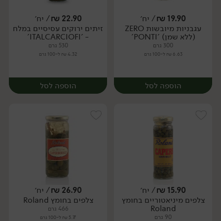
19.90
₪
/ יח׳
22.90
₪
/ יח׳
עגבניות מיובשות ZERO
זיתים ירוקים עסיסיים במלח
יח׳
יח׳
(ללא שמן) 'PONTI'
- 'ITALCARCIOFI'
300 גרם
530 גרם
6.63 ₪ ל-100 גרם
4.32 ₪ ל-100 גרם
הוספה לסל
הוספה לסל
15.90
₪
/ יח׳
26.90
₪
/ יח׳
צלפים מיניאטוריים בחומץ
צלפים בחומץ Roland
יח׳
יח׳
Roland
466 גרם
90 גרם
5.77 ₪ ל-100 גרם