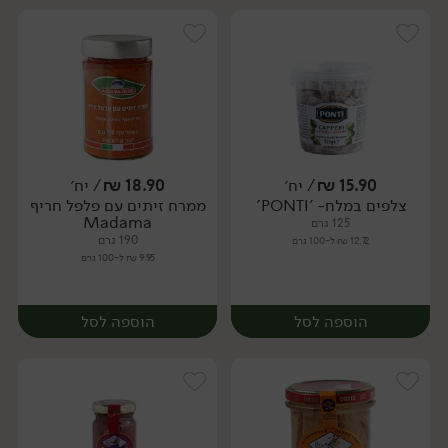
15.90
₪
/ יח׳
18.90
₪
/ יח׳
צלפים במלח- 'PONTI'
ממרח זיתים עם פלפל חריף
יח׳
יח׳
Madama
125 גרם
190 גרם
12.72 ₪ ל-100 גרם
9.95 ₪ ל-100 גרם
הוספה לסל
הוספה לסל