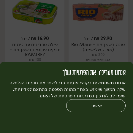
29.90
₪
/ יח׳
16.90
₪
/ יח׳
טונה בשמן זית - Rio Mare
פילה סרדינים עם זיתים
יח׳
יח׳
(מארז שלישייה)
ירוקים פרוסים בשמן זית -
RAMIREZ
240 גרם
100 גרם
12.46 ₪ ל-100 גרם
16.90 ₪ ל-100 גרם
אנחנו מעריכים את הפרטיות שלך
הוספה לסל
הוספה לסל
אנחנו משתמשים בקבצי עוגיות כדי לשפר את חוויית הגלישה
שלך. המשך שימוש באתר מהווה הסכמה בהתאם למדיניות.
שימו לב לעדכון
במדיניות הפרטיות
של האתר.
אישור
0
שחזור הזמנה
צריכים עזרה?
מבצעים
כל המוצרים