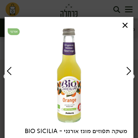
0
מיצים ומשקאות
מים וסודה
משקאות מוגזים
בריאות
אורגני
סינון
שתיה קלה
דף הבית
שתיה קלה
משקאות מוגזים
/
/
אורגני
משקה תפוזים מוגז אורגני - BIO SICILIA
18.90
₪
/ יח׳
18.90
₪
/ יח׳