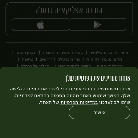
הורדת אפליקציה כרמלה
יח׳
אזורי חלוקה ומשלוחים
שאלות ותשובות נפוצות
תקנון האתר
תקנון מועדון לקוחות
אודות כרמלה
דרושים
נגישות
כרמלה לעסקים
בקשה להסרת חשבון
הבלוג של כרמלה
לצפייה בעדכון מדיניות פרטיות
אנחנו מעריכים את הפרטיות שלך
עיצוב:
3bears
פיתוח:
אנחנו משתמשים בקבצי עוגיות כדי לשפר את חוויית הגלישה
Quatro
שלך. המשך שימוש באתר מהווה הסכמה בהתאם למדיניות.
שימו לב לעדכון
במדיניות הפרטיות
של האתר.
אישור
0
שחזור הזמנה
צריכים עזרה?
מבצעים
כל המוצרים