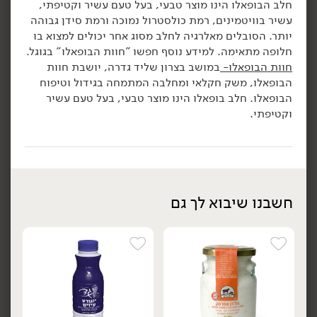
חלב הבופאלו הינו מוצר טבעי, בעל טעם עשיר וקטיפתי,
5.24 ₪ ל-100 גרם
עשיר בוויטמינים, רמת כולסטרול נמוכה ורמת סידן גבוהה
הוספה לסל
הוספה לסל
יותר. הסובלים מאלרגיה לחלב מסוג אחר יכולים למצוא בו
חלופה מתאימה. למידע נוסף חפשו "חוות הבופאלו" בגוגל.
חוות הבופאלו-
במושב בצרון שליד גדרה, יושבת חוות
הבופאלו, משק חקלאי ומחלבה המתמחה בגידול וטיפוח
הבופאלו. חלב בופאלו הינו מוצר טבעי, בעל טעם עשיר
וקטיפתי.
7.90
₪
/ יח׳
12.90
₪
/ יח׳
סמוזי יוגורט עם חלבון
5 יח' ב- 34.90 ₪
יח׳
יח׳
חשבנו שיבוא לך גם
בטעם בננה וקקאו -
יוגורט חלבון בטעם וניל -
'DAILY'
'muller'
50 גרם
200 גרם
25.80 ₪ ל-100 גרם
3.95 ₪ ל-100 גרם
הוספה לסל
הוספה לסל
אורגני
ללא גלוטן
טבעוני
אורגני