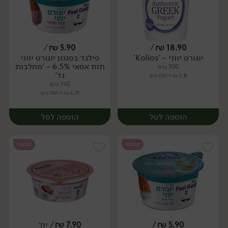
/
₪
5.90
/
₪
18.90
יוגורט יווני - 'Kolios'
פילגד בסגנון יוגורט יווני
תות אסאי 6.5% - 'מחלבות
500 גרם
גד'
3.78 ₪ ל-100 גרם
140 גרם
4.21 ₪ ל-100 גרם
הוספה לסל
הוספה לסל
טבעוני
טבעוני
5.90
₪
/
7.90
₪
/ יח׳