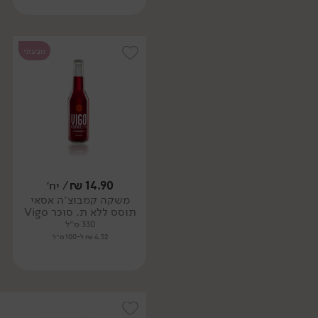
טבעוני
14.90
₪
/ יח׳
משקה קמבוצ׳ה אסאי
תוסס ללא ת. סוכר Vigo
330 מ״ל
4.52 ₪ ל-100 מ״ל