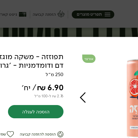
תפריט מוצרים
הזמנה קבועה
גיפט קארד
תפוזזה - משקה מוגז 
אורגני
דם ודומדמניות - ׳גרו
250 מ״ל
6.90
₪
/ יח׳
2.76 ₪ ל-100 מ״ל
הוספה לעגלה
ם
הוספה להזמנה קבועה
שמי