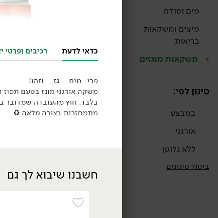
מים וסודה
מיצים ומשקאות
בריאות
כדאי לדעת
רכיבים ופרטי יצ
משקאות מוגזים
פרי- מים – גז – וזהו!
סינון לפי:
משקה אורגני מוגז בטעם תפוז ד
בלבד. חוץ מהעובדה שמדובר ב
במבצע
מתמחזרות בצורה מלאה
♻️
18.90
₪
/ יח׳
אורגני
קמבוצ'ה חיה קלאסי
330 גרם
ללא גלוטן
5.73 ₪ ל-100 גרם
ביטול סינונים
חשבנו שיבוא לך גם
אורגני
טבעוני