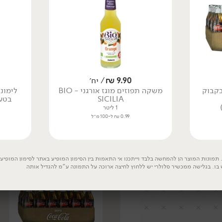
9.90
₪
/ יח׳
15.90
₪
/ יח׳
149.00
₪
/ יח׳
 קוקה קולה ZERO בקבוק
משקה תפוזים מוגז אורגני - BIO
לימונ
משקה מוגז לימונדה
מארז פאנטה קלאסי
SICILIA
בטעם
בפחית - Nordic
בקבוק זכוכית
(מארז 4 יח׳ * 250 מ"ל)
(350 מ"ל * 24 יח')
1 ליטר
0.99 ₪ ל-100 מ״ל
1 ליטר
8.4 ליטר
1.59 ₪ ל-100 מ״ל
1.77 ₪ ל-100 מ״ל
תמונות המוצר הן להמחשה בלבד וייתכנו אי התאמות בין הסימון המופיע באתר לסימון המופיע ע
 בו. בגלישה ממכשיר סלולרי יש ללחוץ לחיצה ארוכה על התמונה ע"מ להגדיל אותה