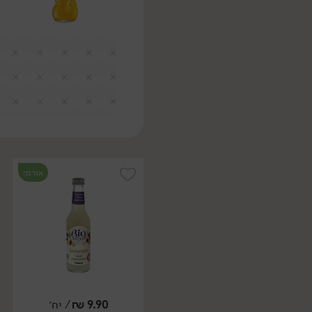
אורגני
9.90
₪
/ יח׳