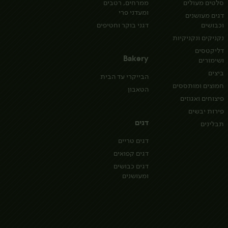
סלטים מעולים
ממרחים, רטבים
ומעדני פרי
דגים מעושנים
וכבושים
דגני בוקר וחטיפים
נקניקים ונקניקיות
דליקטסים
Bakery
ושימורים
ביצים
הבייקרי עד הבית
חמוצים ומותססים
הטאבון
פיצוחים ואגוזים
פירות יבשים
דגים
תבלינים
דגים טריים
דגים קפואים
דגים כבושים
ומעושנים