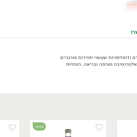
אורגני
רן
ם ודומדמניות שעשוי מפירות אורגניים
אלטרנטיבה טעימה ובריאה, הפחיות
18.90
₪
/ יח׳
קמבוצ'ה חיה בטעם פטל
330 מ״ל
5.73 ₪ ל-100 מ״ל
אורגני