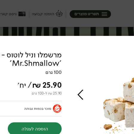
תפריט מוצרים
הזמנה קבועה
גיפט קארד
מרשמלו וניל לוטוס -
'Mr.Shmallow'
100 גרם
25.90
₪
/ יח׳
25.90 ₪ ל-100 גרם
סוכר בכמות גבוהה
ות
הוספה לעגלה