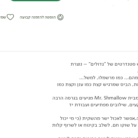
הוספה להזמנה קבועה
שמי
 סטנדרטים של "גדולים" – נוצרת
 מהם… כמו
מרשמלו, למשל…
25.90
₪
/ יח׳
מרשמלו דאבל קקאו -
, הביס שמרגיש קצת כמו ענן וקצת כמו
'Mr.Shmallow'
100 גרם
המרשמלו החדשים של כרמלה מבית Mr. Shmallow מגיעים בגרסה הרבה
25.90 ₪ ל-100 גרם
ים, שילובים מפתיעים ועבודת יד
ה,אפשר לאכול ישר מהשקית (כי מי יכול
על שוקו חם, לשלב בקינוח או לשרוף קלות