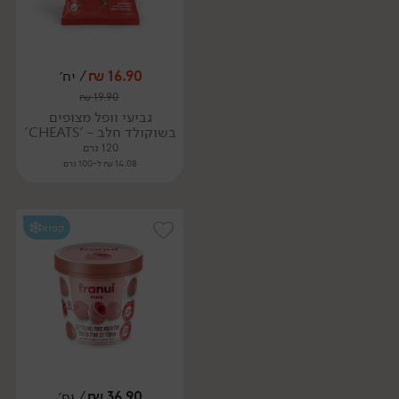
16.90
₪
/ יח׳
₪
19.90
גביעי וופל מצופים
בשוקולד חלב - 'CHEATS'
120 גרם
14.08 ₪ ל-100 גרם
קפוא
36.90
₪
/ יח׳