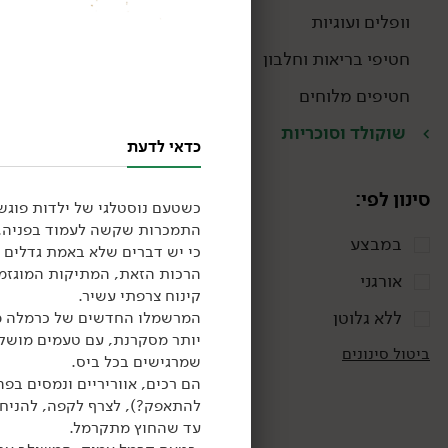
וופלים ועוגיות
חטיפי בריאות וחלבון
חטיפים מלוחים
שוקולד וסוכריות
כדאי לדעת
סינון לפי:
כשטעם נוסטלגי של ילדות פוגש
התמכרות שקשה לעמוד בפניה.
במבצע
כי יש דברים שלא באמת גדלים
24.90
₪
/ יח׳
מרשמלו אייס קפה פקאן -
הרכות הזאת, המתיקות המוגזמת
אורגני
'Mr.Shmallow'
קינוח צרפתי עשיר.
100 גרם
ללא גלוטן
24.90 ₪ ל-100 גרם
יותר מסקרנת, עם טעמים מושקע
ביטול סינונים
שמרגישים בכל ביס.
הם רכים, אווריריים ונמסים בפ
להתאפק?), לצרף לקפה, להניח 
עד שהחוץ מתקרמל.