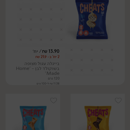
13.90
₪
/ יח׳
2 יח' ב- 21.9 ₪
בייגלה עגול מצופה
בשוקולד לבן - 'Home
Made'
120 גרם
11.58 ₪ ל-100 גרם