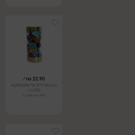
/
₪
22.90
בונבוניירת אייסקונפקט
250 ק״ג
9.16 ₪ ל-100 ק״ג