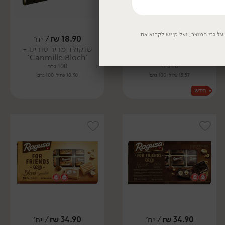
ל גבי המוצר, ועל כן יש לקרוא את
10.90
₪
/ יח׳
18.90
₪
/ יח׳
שוקולד בייטס לבן וקוקוס
שוקולד מריר טורינו -
'Canmille Bloch'
- 'Max Brenner'
70 גרם
100 גרם
15.57 ₪ ל-100 גרם
18.90 ₪ ל-100 גרם
34.90
₪
/ יח׳
34.90
₪
/ יח׳