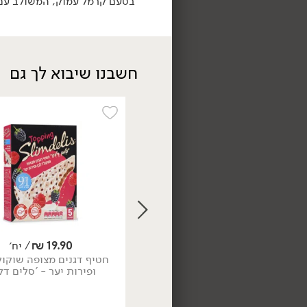
בטעם קרמל עמוק, המשולב עם ש
חשבנו שיבוא לך גם
טבעוני
24.90
₪
/ יח׳
מרשמלו לימון מרנג -
'Mr.Shmallow'
100 גרם
24.90 ₪ ל-100 גרם
18.90
₪
/ יח׳
19.90
₪
/ יח׳
2 יח' ב- 34.90 ₪
חטיף דגנים מצופה שוקול
וקולד 'פנדה' טבעוני קרם חלבה
ופירות יער - 'סלים דל
100 גרם
18.90 ₪ ל-100 גרם