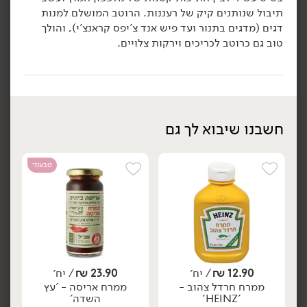
תיבול שנותנים קיק של רעננות. הרוטב המושלם למנות
הוספה לסל
הוספה לסל
דגים (מדגים בתנור ועד פיש אנד צ'יפס קראנצ'י), והולך
טוב גם כרוטב לכריכים וירקות צלויים.
חשבנו שיבוא לך גם
טבעוני
27.90
₪
/ יח׳
24.90
₪
/ יח׳
ויניגרט מלפפונים -
רוטב אלף האיים -
יח׳
יח׳
'Hellmann's'
Belberry
265 מ״ל
250 גרם
10.53 ₪ ל-100 מ״ל
9.96 ₪ ל-100 גרם
הוספה לסל
הוספה לסל
12.90
₪
/ יח׳
23.90
₪
/ יח׳
ממרח חרדל צהוב -
ממרח אריסה - 'עץ
'HEINZ'
השדה'