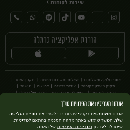
שירות לקוחות >
הורדת אפליקציה כרמלה
יח׳
יח׳
אזורי חלוקה ומשלוחים
שאלות ותשובות נפוצות
תקנון האתר
תקנון מועדון לקוחות
אודות כרמלה
דרושים
נגישות
כרמלה לעסקים
בקשה להסרת חשבון
הבלוג של כרמלה
לצפייה בעדכון מדיניות פרטיות
אנחנו מעריכים את הפרטיות שלך
עיצוב:
3bears
פיתוח:
אנחנו משתמשים בקבצי עוגיות כדי לשפר את חוויית הגלישה
Quatro
שלך. המשך שימוש באתר מהווה הסכמה בהתאם למדיניות.
שימו לב לעדכון
במדיניות הפרטיות
של האתר.