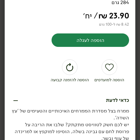
284 גרם
ממרח שום שחור עם דבש -
ממרח זיתים וארטישוק
Madama
'Black Garlic'
23.90
₪
/ יח׳
170 גרם
190 גרם
23.47 ₪ ל-100 גרם
10.47 ₪ ל-100 גרם
8.42 ₪ ל-100 גרם
הוספה לעגלה
הוספה לסל
הוספה לסל
הוספה למועדפים
הוספה להזמנה קבועה
כדאי לדעת
18.90
₪
/ יח׳
17.90
₪
/ יח׳
ממרח בצל מסדרת הממרחים האיכותיים והטעימים של 'עץ
ממרח זיתים עם פלפל חריף
ממרח פסטו עגבניות Bell
יח׳
יח׳
השדה'.
Madama
190 גרם
יש לכם חשק לטוויסט מתקתק? שלבו את הריבה על
190 גרם
9.42 ₪ ל-100 גרם
פרוסת לחם עם גבינה בשלה, הוסיפו למוקפץ או למרינדה
9.95 ₪ ל-100 גרם
של עוף ובשר.