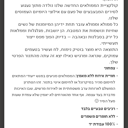
קולקציית הממולאים החדשה שלנו נולדה מתוך געגוע
הוספה לסל
הוספה לסל
לסירים המבעבעים של פעם עם אילוצי היומיום העמוסים
שלנו.
כל ממולא וממולא עובר תחת ידיהן המיומנות של נשים
שחיות ונושמות את המטבח. הן יושבות, מגלגלות וממלאות
כל ירק בסבלנות ובאהבה – בדיוק הפוך מפס ייצור
תעשייתי.
התוצאה היא מוצר בוטיק נימוח, לח ועשיר בטעמים
עמוקים, שנראה ומרגיש כאילו יצא זה עתה מהתנור הפרטי
שלך.
צמחוני
59.90
₪
/ יח׳
59.90
₪
/ יח׳
בצל לבן ממולא -
פלפל טינקרבל ממולא -
חוויית אירוח ללא מאמץ:
הממולאים מגיעים במגש ייעודי המתאים
יח׳
יח׳
הממולאים של כרמלה
הממולאים של כרמלה
לחימום מהיר במיקרוגל או לחימום איטי בתנור. זהו הפתרון
550 גרם
550 גרם
המושלם לארוחת ערב משפחתית או לאירוח מרשים, שבו האיכות
10.89 ₪ ל-100 גרם
10.89 ₪ ל-100 גרם
מדברת בעד עצמה. אף אחד מהאורחים לא יאמין שלא עמדת שעות
מעל הסיר 🙂
הוספה לסל
הוספה לסל
רכיבים טבעיים בלבד
ללא חומרים משמרים
100% עבודת יד
קפוא