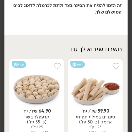
זה הזמן להניח את הסינר בצד ולתת לכרמלה לדאוג לביס
המושלם שלך.
59.90
₪
/ יח׳
84.90
₪
/ יח׳
חשבנו שיבוא לך גם
עלי גפן ממולאים -
ג'חנון חמאה בעבודת יד
יח׳
יח׳
הממולאים של כרמלה
בסיר
(10 חצאים)
550 גרם
750 גרם
10.89 ₪ ל-100 גרם
קפוא
קפוא
11.32 ₪ ל-100 גרם
הוספה לסל
הוספה לסל
קפוא
קפוא
59.90
₪
/ יח׳
64.90
₪
/ יח׳
סיגרים במילוי תפוחי
קרעפלך בשר
אדמה (כ-30 יח')
(כ-55 יח')
1.25 ק"ג
1.25 ק"ג