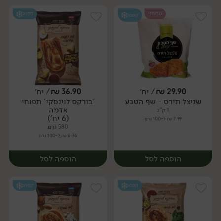
טבעוני
קפוא
קפוא
29.90
₪
/ יח׳
36.90
₪
/ יח׳
שניצל תירס - שף הטבע
'בורקס לוינסקי' תפוחי
יח׳
יח׳
אדמה
1 ק"ג
(6 יח')
2.99 ₪ ל-100 גרם
580 גרם
6.36 ₪ ל-100 גרם
הוספה לסל
הוספה לסל
קפוא
קפוא