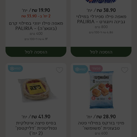
38.90
₪
/ יח׳
19.90
₪
/ יח׳
מאפה פילו ספירלי במילוי
2 יח' ב- 33.90 ₪
יח׳
גבינה ויוגורט - PALIRIA
מאפה פילו יווני במילוי קרם
800 גרם
(בוגאצ'ה) - PALIRIA
4.86 ₪ ל-100 גרם
400 גרם
4.97 ₪ ל-100 גרם
הוספה לסל
הוספה לסל
טבעוני
קפוא
קפוא
28.90
₪
/ יח׳
41.90
₪
/ יח׳
מיני בורקס במילוי פטה
בסיס פיצה איטלקית
יח׳
יח׳
טבעונית 'משומשו'
נפוליטנית 'דליקטסן'
(2 יח')
600 גרם