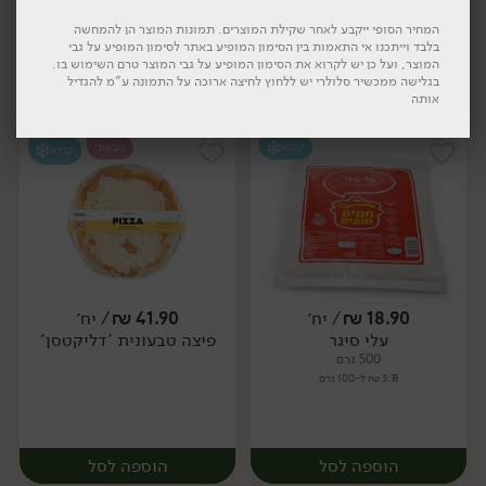
המחיר הסופי ייקבע לאחר שקילת המוצרים. תמונות המוצר הן להמחשה
בלבד וייתכנו אי התאמות בין הסימון המופיע באתר לסימון המופיע על גבי
המוצר, ועל כן יש לקרוא את הסימון המופיע על גבי המוצר טרם השימוש בו.
בגלישה ממכשיר סלולרי יש ללחוץ לחיצה ארוכה על התמונה ע"מ להגדיל
הוספה לסל
הוספה לסל
אותה
קפוא
טבעוני
קפוא
יח׳
יח׳
18.90
₪
/ יח׳
41.90
₪
/ יח׳
עלי סיגר
פיצה טבעונית 'דליקטסן'
יח׳
יח׳
500 גרם
3.78 ₪ ל-100 גרם
הוספה לסל
הוספה לסל