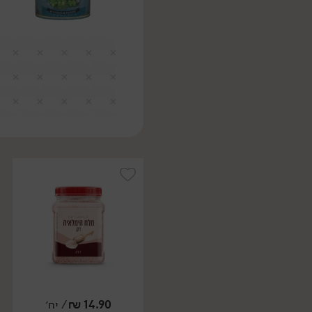
14.90
₪
/ יח׳