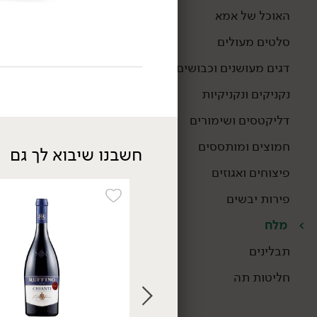
האוכל של אמא
סלטים מעולים
טבעוני
דגים מעושנים וכבושים
נקניקים ונקניקיות
דליקטסים ושימורים
חמוצים ומותססים
חשבנו שיבוא לך גם
פיצוחים ואגוזים
57.90
₪
/ יח׳
מלח כמהין לבן -
פירות יבשים
'Tartuflanghe'
30 גרם
מלח
193.00 ₪ ל-100 גרם
תבלינים
חליטות תה