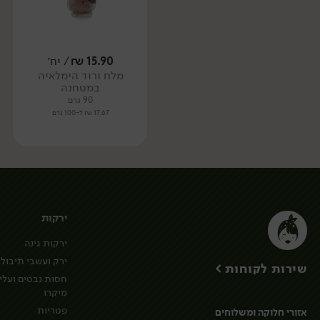
15.90
₪
/ יח׳
מלח ורוד הימלאיה
במטחנה
90 גרם
17.67 ₪ ל-100 גרם
ירקות
ירקות גינה
ירק ועשבי תיבול
שירות לקוחות >
חסות נבטים ועלי
מיקרו
פטריות
אזורי חלוקה ומשלוחים