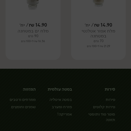
14.90
₪
/ יח׳
14.90
₪
/ יח׳
מלח אפור אטלנטי
מלח ים במטחנה
במטחנה
90 גרם
70 גרם
16.56 ₪ ל-100 גרם
21.29 ₪ ל-100 גרם
פירות
בסטה עולמית
המזווה
פירות
בסטה איטליה
ממרחים ורטבים
פירות קלופים
מזרח ומערב
שמנים וחומצים
סופר פוד ותוספי
אמריקה!
תזונה