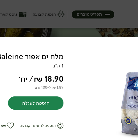
תפריט מוצרים
הזמנה קבועה
גיפט קארד
מלח ים אפור La Baleine
1 ק"ג
בוק, אבל את חומרי הגלם כן! את הקטניות
ל הדליקטסים הכי איכותיים מחכים לכם כאן.
18.90
₪
/ יח׳
1.89 ₪ ל-100 גרם
הוספה לעגלה
הוספה להזמנה קבועה
שמי