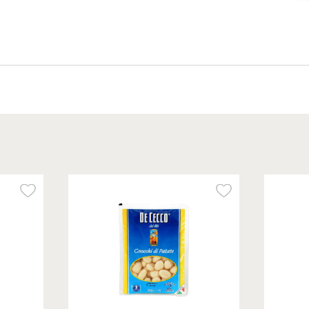
32.90
₪
/ יח׳
פתיתי מלח ים - Maldon
250 גרם
13.16 ₪ ל-100 גרם