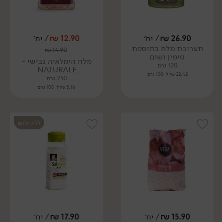
26.90
₪
/ יח׳
12.90
₪
/ יח׳
תערובת מלח בתוספת
₪
14.90
טימין ושום
מלח הימלאיה גבישי -
120 גרם
NATURALE
22.42 ₪ ל-100 גרם
250 גרם
5.16 ₪ ל-100 גרם
ללא גלוטן
15.90
₪
/ יח׳
17.90
₪
/ יח׳