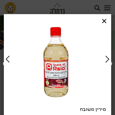
0
אטריות, נודלס
גיוזות, דים סאם
אצות ותבלינים
הודו
ואורז
ובאנים
סינון
מזרח ומערב
דף הבית
מזרח ומערב
טיסה ליפן
/
/
מירין משובח
13.90
₪
/ יח׳
27.90
₪
/ יח׳