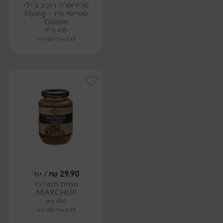
סריראצ'ה רוטב צ'ילי
ספייסי מיו - Flying
Goose
455 מ״ל
5.47 ₪ ל-100 מ״ל
29.90
₪
/ יח׳
מחית תמרינד
MAXCHUP
454 גרם
6.59 ₪ ל-100 גרם