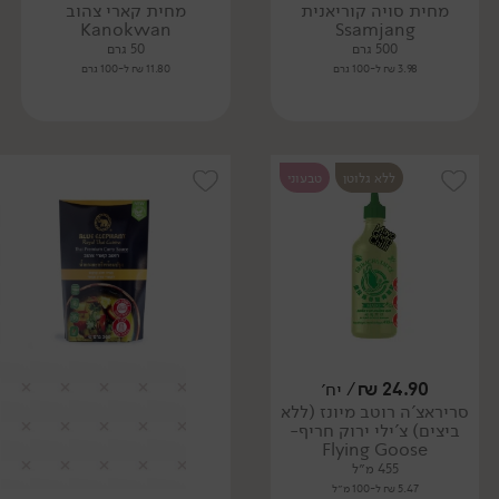
מחית סויה קוריאנית
מחית קארי צהוב
Kanokwan
Ssamjang
500 גרם
50 גרם
3.98 ₪ ל-100 גרם
11.80 ₪ ל-100 גרם
ללא גלוטן
טבעוני
24.90
₪
/ יח׳
סריראצ'ה רוטב מיונז (ללא
ביצים) צ'ילי ירוק חריף-
Flying Goose
455 מ״ל
5.47 ₪ ל-100 מ״ל