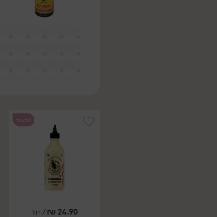
טבעוני
24.90
₪
/ יח׳