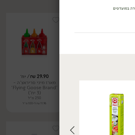
רה במועדפים
29.90
₪
/ יח׳
24.90
₪
/ יח׳
מארז מיני סריראצ'ה -
רוטב טריאקי - Flying
'Flying Goose Brand'
Goose
(3 יח')
730 מ״ל
250 מ״ל
3.41 ₪ ל-100 מ״ל
11.96 ₪ ל-100 מ״ל