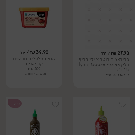
34.90
₪
/ יח׳
27.90
₪
/ יח׳
מחית פלפלים חריפים
סריראצ'ה רוטב צ'ילי חריף
קוריאנית
בלק אאוט - Flying Goose
500 גרם
455 מ״ל
6.98 ₪ ל-100 גרם
6.13 ₪ ל-100 מ״ל
טבעוני