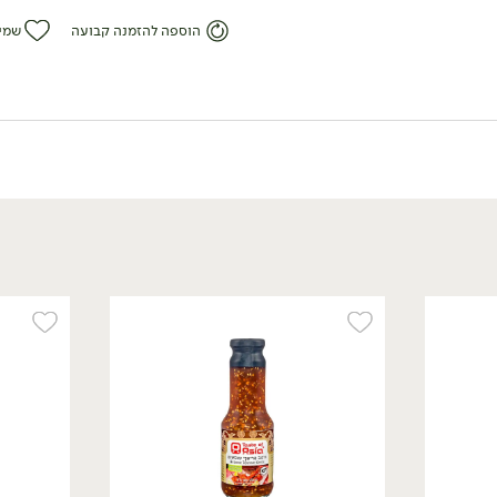
הוספה להזמנה קבועה
שמי
אורגני
12.90
₪
/ יח׳
קרם קוקוס אורגני ללא
גלוטן - COCOAST
330 מ״ל
3.91 ₪ ל-100 מ״ל