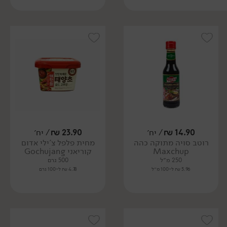
14.90
₪
/ יח׳
23.90
₪
/ יח׳
רוטב סויה מתוקה כהה
מחית פלפל צ'ילי אדום
Maxchup
קוריאני Gochujang
250 מ״ל
500 גרם
5.96 ₪ ל-100 מ״ל
4.78 ₪ ל-100 גרם