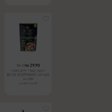
29.90
₪
/ יח׳
רוטב קארי ירוק מוכן
לאכילה BLUE ELEPHANT
300 גרם
9.97 ₪ ל-100 גרם