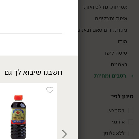
אטריות, נודלס ואורז
אצות ותבלינים
אורגני
גיוזות, דים סאם ובאנים
הודו
טיסה ליפן
ראמנים
חשבנו שיבוא לך גם
רטבים ומחיות
21.90
₪
/ יח׳
קרם קוקוס אורגני ללא
גלוטן - COCOAST
סינון לפי:
1 ליטר
2.19 ₪ ל-100 מ״ל
במבצע
אורגני
אורגני
ללא גלוטן