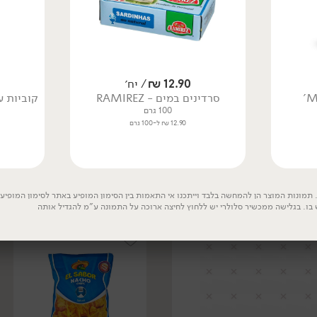
12.90
₪
/ יח׳
סרדינים במים - RAMIREZ
קוביות עגב
100 גרם
24.90
₪
/
24.90
₪
/ יח׳
12.90 ₪ ל-100 גרם
צ'יפס מלח ופלפל - 'האלס
צ'יפס מלח ים אורגינל -
קטל'
'האלס קטל'
140 גרם
140 גרם
17.79 ₪ ל-100 גרם
17.79 ₪ ל-100 גרם
תמונות המוצר הן להמחשה בלבד וייתכנו אי התאמות בין הסימון המופיע באתר לסימון המופיע ע
 בו. בגלישה ממכשיר סלולרי יש ללחוץ לחיצה ארוכה על התמונה ע"מ להגדיל אותה