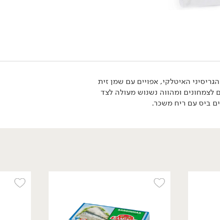
טבעוני
ריסיני האיטלקי, אפויים עם שמן זית
 לצמחונים ומהווה נשנוש מעולה לצד
ים ביס עם ריח משכר.
28.90
₪
/ יח׳
גריסיני כמהין -
'Tartuflanghe'
120 גרם
24.08 ₪ ל-100 גרם