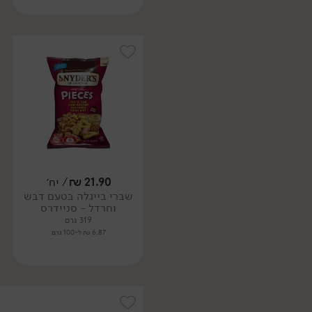
21.90
₪
/ יח׳
שברי בייגלה בטעם דבש
וחרדל - סניידרס
319 גרם
6.87 ₪ ל-100 גרם