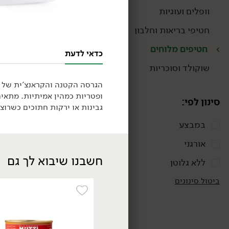
וופלים ועוגיות
חטיפי בריאות וחלבון
טבעוני
חטיפים מלוחים
כדאי לדעת
שוקולד וסוכריות
הגרסה הקטנה והקראנצ'ית של הג
ופטריות כמהין אמיתיות. מתאים
סינון לפי:
גבינות או ירקות חתוכים כשרוצ
במבצע
24.90
₪
/ יח׳
מיני גריסיני כמהין -
אורגני
'Tartuflanghe'
חשבנו שיבוא לך גם
100 גרם
ללא גלוטן
24.90 ₪ ל-100 גרם
ביטול סינונים