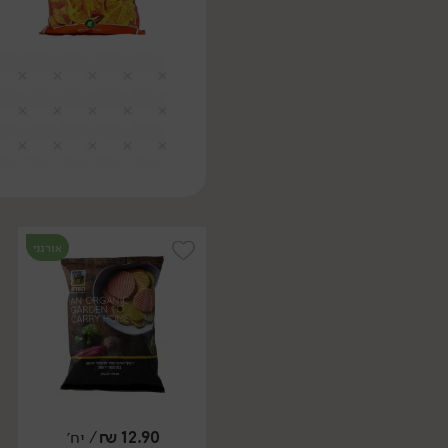
אורגני
12.90
₪
/ יח׳