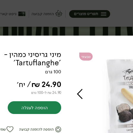
תפריט מוצרים
הזמנה קבועה
גיפט קארד
מיני גריסיני כמהין -
טבעוני
'Tartuflanghe'
100 גרם
24.90
₪
/ יח׳
24.90 ₪ ל-100 גרם
הוספה לעגלה
הוספה להזמנה קבועה
שמי