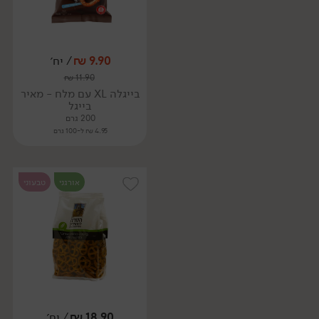
9.90
₪
/ יח׳
₪
11.90
בייגלה XL עם מלח - מאיר
בייגל
200 גרם
4.95 ₪ ל-100 גרם
אורגני
טבעוני
18.90
₪
/ יח׳