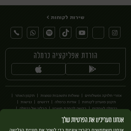
שירות לקוחות >
הורדת אפליקציה כרמלה
יח׳
אזורי חלוקה ומשלוחים
שאלות ותשובות נפוצות
תקנון האתר
תקנון מועדון לקוחות
אודות כרמלה
דרושים
נגישות
כרמלה לעסקים
בקשה להסרת חשבון
הבלוג של כרמלה
לצפייה בעדכון מדיניות פרטיות
אנחנו מעריכים את הפרטיות שלך
עיצוב:
3bears
פיתוח:
אנחנו משתמשים בקבצי עוגיות כדי לשפר את חוויית הגלישה
Quatro