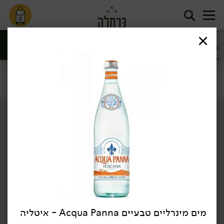
0
מיצים ומשקאות
מים וסודה
משקאות מוגזים
בריאות
סינון
שתיה קלה
דף הבית
שתיה קלה
מים וסודה
/
/
מים מינרליים טבעיים Acqua Panna - איטליה
4.90
₪
/ יח׳
99.00
₪
/ יח׳