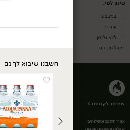
סינון לפי:
במבצע
אורגני
ללא גלוטן
ביטול סינונים
חשבנו שיבוא לך גם
ירקות
ירקות גינה
ירק ועשבי תיבול
שירות לקוחות >
חסות נבטים ועלי
מיקרו
פטריות
אזורי חלוקה ומשלוחים
ירקות מוקפאים
שאלות ותשובות נפוצות