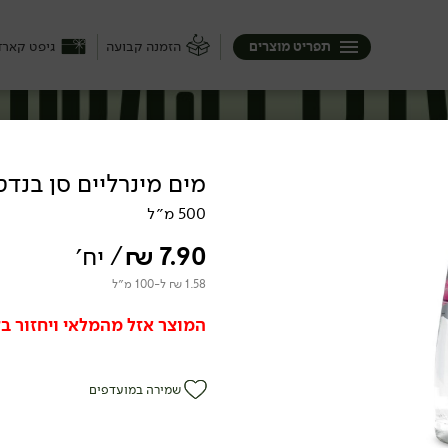
תפריט מוצרים
הזמנה קבועה
גיפט קארד
מים מינרליים סן בנדט
500 מ״ל
7.90
₪
/ יח׳
1.58 ₪ ל-100 מ״ל
המוצר אזל מהמלאי ויחזור בק
שמירה במועדפים