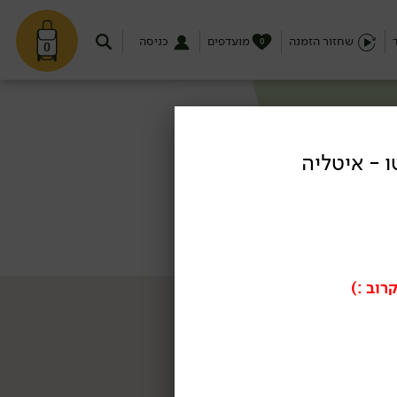
שחזור הזמנה
מועדפים
כניסה
0
0
ו - איטליה
רוב :)