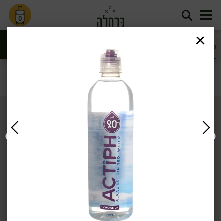
0
מיצים ומשקאות
מים וסודה
משקאות מוגזים
בריאות
סינון
שתיה קלה
דף הבית
שתיה קלה
מים וסודה
/
/
4.90
₪
/ יח׳
99.00
₪
/ יח׳