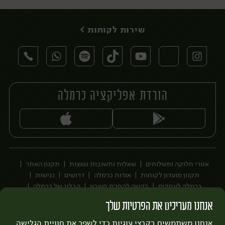
שירות לקוחות >
הורדת אפליקציה כרמלה
יח׳
אזורי חלוקה ומשלוחים
שאלות ותשובות נפוצות
תקנון האתר
תקנון מועדון לקוחות
אודות כרמלה
דרושים
נגישות
כרמלה לעסקים
בקשה להסרת חשבון
הבלוג של כרמלה
לצפייה בעדכון מדיניות פרטיות
אנחנו מעריכים את הפרטיות שלך
עיצוב:
3bears
פיתוח:
אנחנו משתמשים בקבצי עוגיות כדי לשפר את חוויית הגלישה
Quatro