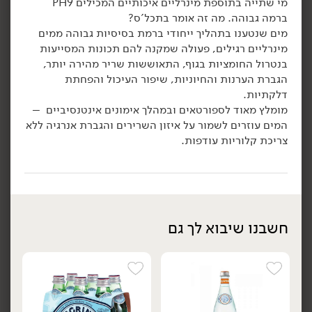
מי שתייה בתוספת מינרליים איכותיים המכילים PH9
ברמה גבוהה. מה זה אומר בתכל'ס?
הוספה לסל
הוספה לסל
מים שנטענו בתהליך ייחודי ברמת בסיסיות גבוהה ממים
מינרליים רגילים, פעולה שמקנה להם תכונות המסייעות
בנטרול החומציות בגוף, התאוששות שריר מהירה יותר,
הגברת הערנות והחיוניות, שיפור העיכול והפחתת
דלקתיות.
מומלץ מאוד לספורטאים ובמהלך אימונים אינטנסיביים –
המים עוזרים לשמור על איזון השרירים והגברת אנרגיה ללא
צריכת קלוריות עודפות.
12.90
₪
/ יח׳
12.90
₪
/ יח׳
12 יח' ב- 119.00 ₪
12 יח' ב- 119.00 ₪
יח׳
יח׳
מים מינרליים טבעיים
מים אלקליים בתוספת
Acqua Panna - איטליה
מינרלים - 'ACTIPH'
חשבנו שיבוא לך גם
750 מ״ל
600 מ״ל
1.72 ₪ ל-100 מ״ל
2.15 ₪ ל-100 מ״ל
הוספה לסל
הוספה לסל