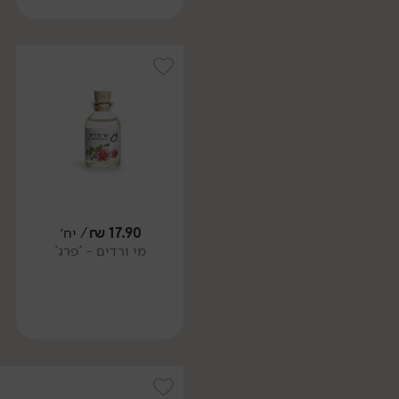
17.90
₪
/ יח׳
מי ורדים - 'פרג'