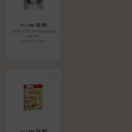
10.90
₪
/ יח׳
אבקת אפייה ללא גלוטן
120 גרם
9.08 ₪ ל-100 גרם
26.90
₪
/ יח׳