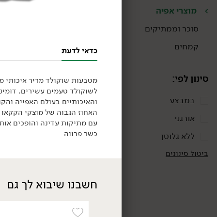
מוצרי אפיה
סוכר וממתיקים
קמחים
כדאי לדעת
סינון לפי:
מטבעות שוקולד מריר איכותי מאוד 70% מוצקי קקאו של חברת 
לשוקולד טעמים עשירים, דומינ
במבצע
והאיכותיים בעולם האפייה והקו
האחוז הגבוה של מוצקי הקקאו ו
אורגני
84.90
₪
/ יח׳
עם מתיקות עדינה והופכים אותו
מטבעות שוקולד מריר
כשר פרווה
ללא גלוטן
55% סדרת מהדרין -
Lubeca
ביטול סינונים
1 ק"ג
8.49 ₪ ל-100 גרם
חשבנו שיבוא לך גם