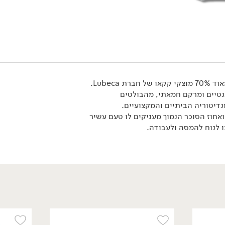
Lubeca.
נטיים ומרקם חמאתי, מהבולטים
נדיטוריה הביתיים והמקצועיים.
אחוז הסוכר הנמוך מעניקים לו טעם עשיר
89.90
₪
/ יח׳
 לנוח להמסה ולעבודה.
מטבעות שוקולד מריר
60% - Lubeca
1 ק"ג
8.99 ₪ ל-100 גרם