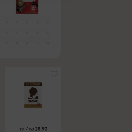
28.90
₪
/ יח׳