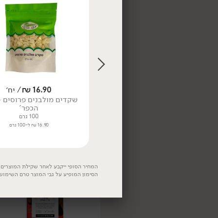
84.90
₪
/ יח׳
26.90
₪
/ יח׳
16.90
₪
/ יח׳
מטבעות שוקולד חלב 35%
תערובת להכנת בראוניז פאדג'
- Lubeca
שקדים מולבנים פרוסים - 
שוקולד מריר Duncan Hines
הכפר'
1 ק"ג
515 גרם
8.49 ₪ ל-100 גרם
100 גרם
5.22 ₪ ל-100 גרם
16.90 ₪ ל-100 גרם
המחיר הסופי ייקבע לאחר שקילת המוצרים. 
הסימון המופיע על גבי המוצר טרם השימוש