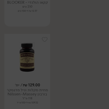
קקאו הולנדי - BLOOKER
230 גרם
12.57 ₪ ל-100 גרם
129.00
₪
/ יח׳
מחית מקלות וניל מדגסקר
בורבון Nilssen-Massey
118 מ״ל
109.32 ₪ ל-100 מ״ל