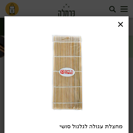
0
אטריות, נודלס
גיוזות, דים סאם
אצות ותבלינים
הודו
ואורז
ובאנים
סינון
מזרח ומערב
דף הבית
מזרח ומערב
טיסה ליפן
/
/
מחצלת עגולה לגלגול סושי
27.90
₪
/ יח׳
49.00
₪
/ יח׳