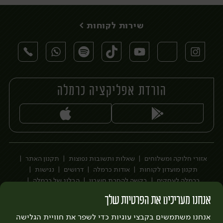
שירות לקוחות >
הורדת אפליקציה כרמלה
יח׳
יח׳
אזורי חלוקה ומשלוחים
שאלות ותשובות נפוצות
תקנון האתר
תקנון מועדון לקוחות
אודות כרמלה
דרושים
נגישות
כרמלה לעסקים
בקשה להסרת חשבון
הבלוג של כרמלה
לצפייה בעדכון מדיניות פרטיות
אנחנו מעריכים את הפרטיות שלך
עיצוב:
3bears
פיתוח:
אנחנו משתמשים בקבצי עוגיות כדי לשפר את חוויית הגלישה
Quatro