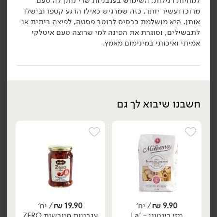
למחיות רגילות, השימוש בעגבניות שרי נותן לה טעם
מרוכז ועשיר יותר, כזה שמרגיש כאילו הרגע קטפו ובישלו
הוספה לסל
הוספה לסל
אותן. היא מושלמת כבסיס לרוטב פסטה, לפיצה ביתית או
לתבשילים, וסוגרת את הפינה למי שרוצה טעם איטלקי
אמיתי ואיכותי במינימום מאמץ.
חשבנו שיבוא לך גם
12.90
₪
/ יח׳
12.90
₪
/ יח׳
שפורפרת רכז עגבניות ובצל
שפורפרת רכז עגבניות
יח׳
יח׳
- 'MUTTI'
ירקות ועשבי תיבול -
'MUTTI'
280 גרם
280 גרם
4.61 ₪ ל-100 גרם
4.61 ₪ ל-100 גרם
הוספה לסל
הוספה לסל
9.90
₪
/ יח׳
19.90
₪
/ יח׳
מזי ריגטוני - 'La
עגבניות מיובשות ZERO