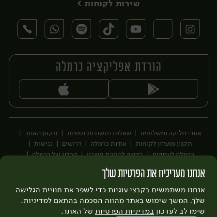
שירות לקוחות >
הורדת אפליקציה כרמלה
יח׳
אזורי חלוקה ומשלוחים
שאלות ותשובות נפוצות
תקנון האתר
תקנון מועדון לקוחות
אודות כרמלה
דרושים
נגישות
כרמלה לעסקים
בקשה להסרת חשבון
הבלוג של כרמלה
לצפייה בעדכון מדיניות פרטיות
אנחנו מעריכים את הפרטיות שלך
עיצוב:
3bears
פיתוח:
אנחנו משתמשים בקבצי עוגיות כדי לשפר את חוויית הגלישה
Quatro
שלך. המשך שימוש באתר מהווה הסכמה בהתאם למדיניות.
שימו לב לעדכון
במדיניות הפרטיות
של האתר.