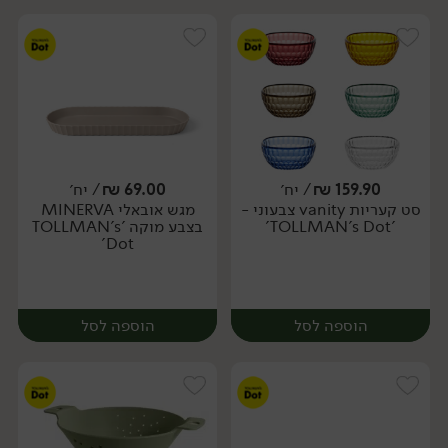
159.90
₪
/ יח׳
69.00
₪
/ יח׳
סט קעריות vanity צבעוני -
מגש אובאלי MINERVA
יח׳
יח׳
'TOLLMAN's Dot'
בצבע מוקה 'TOLLMAN's
Dot'
הוספה לסל
הוספה לסל