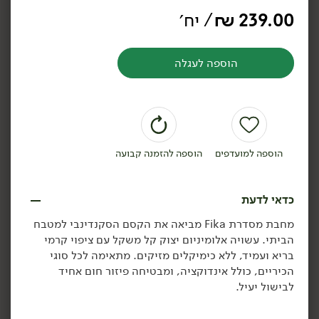
קערה RIVIERA כחול -
מפיות ADRIANA -
239.00
₪
/ יח׳
'TOLLMAN's Dot'
'TOLLMAN's Dot'
הוספה לעגלה
הוספה לסל
הוספה לסל
הוספה למועדפים
הוספה להזמנה קבועה
כדאי לדעת
מחבת מסדרת Fika מביאה את הקסם הסקנדינבי למטבח
הביתי. עשויה אלומיניום יצוק קל משקל עם ציפוי קרמי
79.90
₪
/ יח׳
79.90
₪
/ יח׳
בריא ועמיד, ללא כימיקלים מזיקים. מתאימה לכל סוגי
קופסאת איחסון קרמית עם
קופסאת איחסון קרמית עם
יח׳
יח׳
הכיריים, כולל אינדוקציה, ומבטיחה פיזור חום אחיד
מכסה עגול לבן -
מכסה עגול אפור -
'TOLLMAN's Dot'
'TOLLMAN's Dot'
לבישול יעיל.