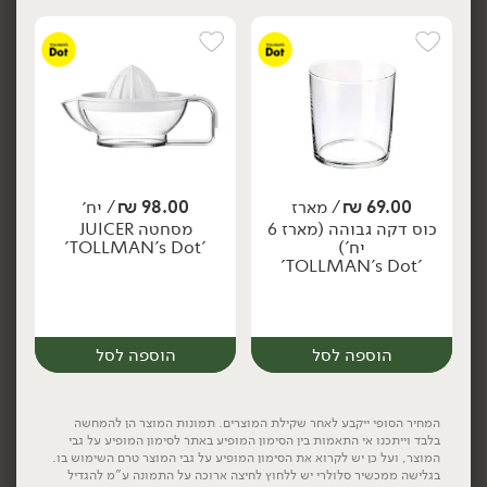
133.90
₪
/ יח׳
133.90
₪
/ יח׳
זוג כוסות שמפנייה ורוד -
זוג כוסות קוקטייל ורוד -
יח׳
יח׳
'TOLLMAN's Dot'
'TOLLMAN's Dot'
69.00
₪
/ מארז
98.00
₪
/ יח׳
מארז
יח׳
כוס דקה גבוהה (מארז 6
מסחטה JUICER
יח')
'TOLLMAN's Dot'
'TOLLMAN's Dot'
הוספה לסל
הוספה לסל
הוספה לסל
הוספה לסל
המחיר הסופי ייקבע לאחר שקילת המוצרים. תמונות המוצר הן להמחשה
בלבד וייתכנו אי התאמות בין הסימון המופיע באתר לסימון המופיע על גבי
המוצר, ועל כן יש לקרוא את הסימון המופיע על גבי המוצר טרם השימוש בו.
בגלישה ממכשיר סלולרי יש ללחוץ לחיצה ארוכה על התמונה ע"מ להגדיל