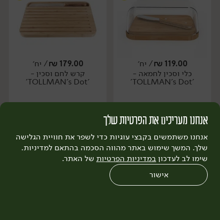
119.00
₪
/ יח׳
179.00
₪
/ יח׳
כלי וסכין לחמאה -
קרש לחם וסכין -
יח׳
יח׳
'TOLLMAN's Dot'
'TOLLMAN's Dot'
אנחנו מעריכים את הפרטיות שלך
הוספה לסל
הוספה לסל
אנחנו משתמשים בקבצי עוגיות כדי לשפר את חוויית הגלישה
שלך. המשך שימוש באתר מהווה הסכמה בהתאם למדיניות.
שימו לב לעדכון
במדיניות הפרטיות
של האתר.
אישור
0
שחזור הזמנה
צריכים עזרה?
מבצעים
כל המוצרים