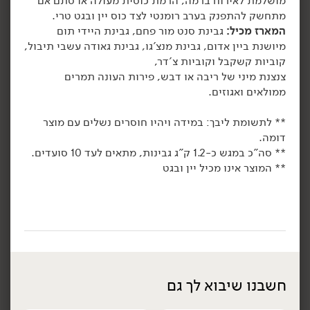
מושלמת לאירוח ברמה, הרמת כוסית מעולה או סתם אם
259.00
₪
/ יח׳
189.00
₪
/ יח׳
מתחשק להתפנק בערב רומנטי לצד כוס יין ובגט טרי.
מגש פירות חתוכים
מגש ירקות חתוכים
יח׳
יח׳
המארז מכיל:
גבינת סנט מור פחם, גבינת היידי תום
ומטבלים
מיושנת ביין אדום, גבינת מנצ'גו, גבינת גאודה עשבי תיבול,
קוביות קשקבל וקוביות צ'דר,
צנצנת מיני של ריבה או דבש, פירות העונה תמרים
ממולאים ואגוזים.
הוספה לסל
הוספה לסל
** לתשומת ליבך: במידה ויהיו חוסרים נשלים עם מוצר
דומה.
תוצרת
** סה"כ במגש כ-1.2 ק"ג גבינות, מתאים לעד 10 סועדים.
ישראל
** המוצר אינו מכיל יין ובגט
99.00
₪
/ יח׳
₪
119.00
יח׳
יח׳
חשבנו שיבוא לך גם
מגש ירוקים למנגל