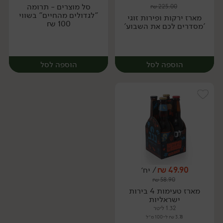
סל מוצרים - תרומה
₪
225.00
יח׳
מארז
"לגדולים מהחיים" בשווי
מארז ירקות ופירות זוגי
100 ₪
'מסדרים לכם את השבוע'
הוספה לסל
הוספה לסל
49.90
₪
/ יח׳
₪
58.90
מארז
יח׳
מארז טעימות 4 בירות
ישראליות
1.32 ליטר
3.78 ₪ ל-100 מ״ל