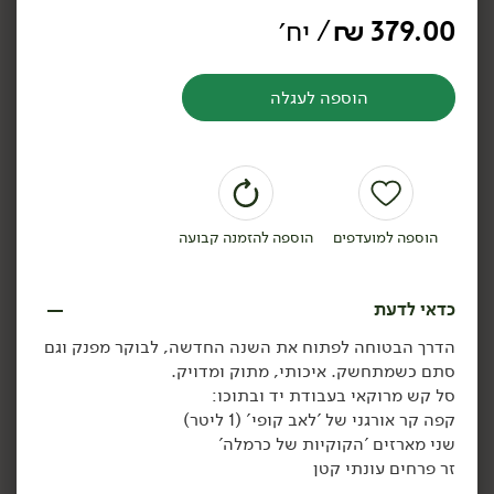
מארז 'Rise and Shine'
מארז 'קלאסיקה שתמיד
379.00
₪
/ יח׳
עובדת'
הוספה לעגלה
הוספה לסל
הוספה לסל
הוספה למועדפים
הוספה להזמנה קבועה
כדאי לדעת
הדרך הבטוחה לפתוח את השנה החדשה, לבוקר מפנק וגם
סתם כשמתחשק. איכותי, מתוק ומדויק.
299.00
₪
/ יח׳
469.00
₪
/ יח׳
סל קש מרוקאי בעבודת יד ובתוכו:
מארז סל לשבת (בימים ה'-
מארז מתנה ללידה
יח׳
יח׳
קפה קר אורגני של 'לאב קופי' (1 ליטר)
ו')
שני מארזים 'הקוקיות של כרמלה'
זר פרחים עונתי קטן