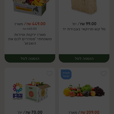
99.00
₪
/ יח׳
449.00
₪
/ מארז
סל קש מרוקאי בעבודת יד
₪
460.00
יח׳
יח׳
מארז ירקות ופירות
משפחתי 'מסדרים לכם את
השבוע'
הוספה לסל
הוספה לסל
תוצרת
ישראל
209.00
₪
/ מארז
70.00
₪
/ יח׳