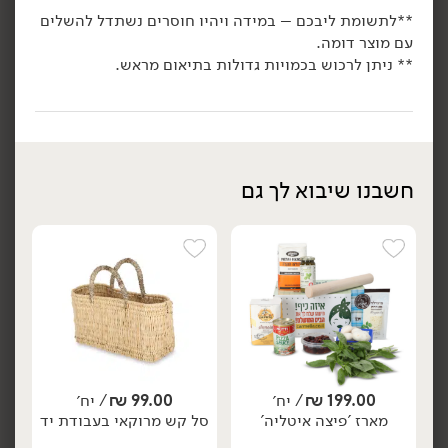
**לתשומת ליבכם – במידה ויהיו חוסרים נשתדל להשלים
הוספה לסל
הוספה לסל
עם מוצר דומה.
** ניתן לרכוש בכמויות גדולות בתיאום מראש.
אורגני
חשבנו שיבוא לך גם
165.00
₪
/ יח׳
90.00
₪
/ יח׳
מארז 'ערב סרט לכל
love coffee קפה אורגני
יח׳
יח׳
המשפחה'
בחליטה קרה
1 ליטר
9.00 ₪ ל-100 מ״ל
הוספה לסל
הוספה לסל
199.00
₪
/ יח׳
99.00
₪
/ יח׳
מארז 'פיצה איטליה'
סל קש מרוקאי בעבודת יד