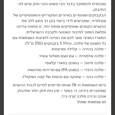
שבוחרת להתמקד בדבר הכי פשוט והכי חזק שיש לנו:
14.90
₪
/ יח׳
14.90
₪
/ יח׳
החיבוק.
4 יח' ב- 49.90 ₪
4 יח' ב- 49.90 ₪
יח׳
יח׳
הבקבוקים מעוטרים באיורים המקוריים והאופטימיים של
בירה מלכה אדמונית
בירה נגב - 'Oasis'
330 מ״ל
330 מ״ל
אנגלמייר, שמביאים לידי ביטוי בקו רך ונוגע ללב את
4.52 ₪ ל-100 מ״ל
4.52 ₪ ל-100 מ״ל
הרגעים הקטנים שמחזיקים אותנו יחד. זו מחווה עדינה
ומלאת הומור לחיבור האנושי ולקרבה הישראלית.
המארז החגיגי סוגר לכם את הפינה לחגיגות העצמאות עם
הוספה לסל
הוספה לסל
כל המגוון של מלכה, וכולל 5 בקבוקים (330 מ"ל):
מלכה בהירה – קלילה ומרעננת.
מלכה אדמונית – עם טעם מאלטי עשיר.
מלכה חיטה – בסגנון בווארי קלאסי.
מלכה הינדי – בסגנון IPA עם מרירות מורגשת.
מלכה כהה – עמוקה עם נגיעות של קפה ושוקולד.
ביום העצמאות ה-78 אנחנו מרימים לחיים לכבוד הרגעים
שמחברים בינינו, כי בסוף – אין כוח חזק יותר מחיבוק
14.90
₪
/ יח׳
11.90
₪
/ יח׳
אוהב ובירה מלכה קרה ביד.
בירה קירין
4 יח' ב- 49.90 ₪
יח׳
יח׳
חג עצמאות שמח!
330 מ״ל
בירה נגב - Amber Ale
3.61 ₪ ל-100 מ״ל
330 מ״ל
4.52 ₪ ל-100 מ״ל