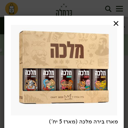
0
קוקטיילים
יינות
תה וקפה
בירות
וחריפים
סינון
יין ומשקאות
דף הבית
יין ומשקאות
בירות
/
/
מבצע: בירה מלכה/נגב 4 יח' ב- 49.90 ₪ >>
*לפי תקנון מבצע, הזול מבניהם.
כן, אני רוצה
מארז בירה מלכה (מארז 5 יח')