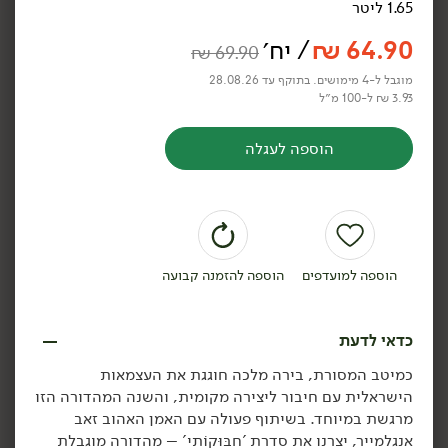
1.65 ליטר
64.90
₪
/ יח׳
₪
69.90
מוגבל ל-4 מימושים. בתוקף עד 28.08.26
3.93 ₪ ל-100 מ״ל
14.90
₪
/ יח׳
14.90
₪
/ יח׳
4 יח' ב- 49.90 ₪
4 יח' ב- 49.90 ₪
הוספה לעגלה
בירה מלכה בהירה
בירה מלכה הינדי IPA
330 מ״ל
330 מ״ל
4.52 ₪ ל-100 מ״ל
4.52 ₪ ל-100 מ״ל
הוספה לסל
הוספה לסל
הוספה למועדפים
הוספה להזמנה קבועה
כדאי לדעת
כמיטב המסורת, בירה מלכה חוגגת את העצמאות
הישראלית עם חיבור ליצירה מקומית, והשנה המהדורה הזו
מרגשת במיוחד. בשיתוף פעולה עם האמן האהוב זאב
אנגלמייר, יצרנו את סדרת 'חַבּוּקוֹתִי' – מהדורה מוגבלת