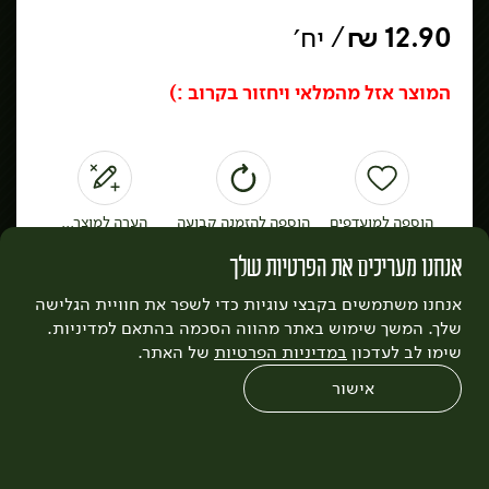
12.90
₪
/ יח׳
המוצר אזל מהמלאי ויחזור בקרוב :)
אזורי חלוקה ומשלוחים
שאלות ותשובות נפוצות
תקנון האתר
תקנון מועדון לקוחות
אודות כרמלה
דרושים
נגישות
כרמלה לעסקים
בקשה להסרת חשבון
הבלוג של כרמלה
לצפייה בעדכון מדיניות פרטיות
הוספה למועדפים
הוספה להזמנה קבועה
הערה למוצר...
אנחנו מעריכים את הפרטיות שלך
עיצוב:
3bears
פיתוח:
Quatro
כדאי לדעת
אנחנו משתמשים בקבצי עוגיות כדי לשפר את חוויית הגלישה
שלך. המשך שימוש באתר מהווה הסכמה בהתאם למדיניות.
לקט חתוך ושטוף של כרוב לבן וגזר, מוכן לאכילה, רק לתבל
שימו לב לעדכון
במדיניות הפרטיות
של האתר.
כמו שאוהבים ולהגיש.
אישור
0
שחזור הזמנה
צריכים עזרה?
מבצעים
כל המוצרים