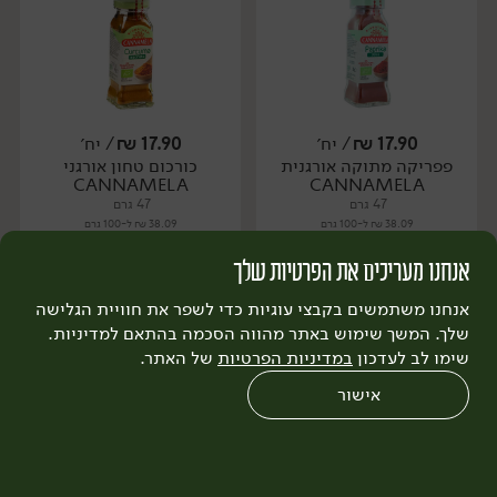
17.90
₪
/ יח׳
17.90
₪
/ יח׳
פפריקה מתוקה אורגנית
כורכום טחון אורגני
יח׳
יח׳
CANNAMELA
CANNAMELA
47 גרם
47 גרם
38.09 ₪ ל-100 גרם
38.09 ₪ ל-100 גרם
אנחנו מעריכים את הפרטיות שלך
הוספה לסל
הוספה לסל
אנחנו משתמשים בקבצי עוגיות כדי לשפר את חוויית הגלישה
שלך. המשך שימוש באתר מהווה הסכמה בהתאם למדיניות.
שימו לב לעדכון
אורגני
במדיניות הפרטיות
של האתר.
אורגני
טבעוני
טבעוני
אישור
0
שחזור הזמנה
צריכים עזרה?
מבצעים
כל המוצרים