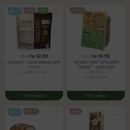
ללא גלוטן
אורגני
טבעוני
קפוא
18.90
₪
/ יח׳
32.90
₪
/ יח׳
לחם פרוס 'פאן רוסטיקו'
לחם כוסמת פרוס - מונבטים
יח׳
יח׳
ללא גלוטן - 'Schar'
500 גרם
520 גרם
6.58 ₪ ל-100 גרם
3.63 ₪ ל-100 גרם
הוספה לסל
הוספה לסל
טבעוני
ללא גלוטן
קפוא