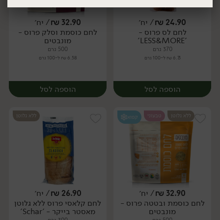
24.90
₪
/ יח׳
32.90
₪
/ יח׳
לחם לס פרוס -
לחם כוסמת וסלק פרוס -
יח׳
יח׳
יח׳
יח׳
'LESS&MORE'
מונבטים
370 גרם
500 גרם
6.73 ₪ ל-100 גרם
6.58 ₪ ל-100 גרם
הוספה לסל
הוספה לסל
ללא גלוטן
טבעוני
ללא גלוטן
קפוא
32.90
₪
/ יח׳
26.90
₪
/ יח׳
לחם כוסמת ובטטה פרוס -
לחם קלאסי פרוס ללא גלוטן
יח׳
יח׳
מונבטים
מאסטר בייקר - 'Schar'