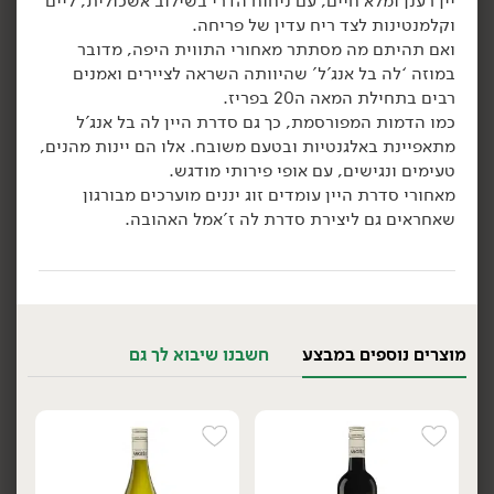
יין רענן ומלא חיים, עם ניחוח הדרי בשילוב אשכולית, ליים
וקלמנטינות לצד ריח עדין של פריחה.
הוספה לסל
הוספה לסל
ואם תהיתם מה מסתתר מאחורי התווית היפה, מדובר
במוזה ‘לה בל אנג’ל’ שהיוותה השראה לציירים ואמנים
רבים בתחילת המאה ה20 בפריז.
כמו הדמות המפורסמת, כך גם סדרת היין לה בל אנג’ל
מתאפיינת באלגנטיות ובטעם משובח. אלו הם יינות מהנים,
טעימים ונגישים, עם אופי פירותי מודגש.
מאחורי סדרת היין עומדים זוג יננים מוערכים מבורגון
שאחראים גם ליצירת סדרת לה ז’אמל האהובה.
49.90
₪
/ יח׳
44.90
₪
/ יח׳
יין לבן קסטלנואבו פינו
2 יח' ב- 79.00 ₪
יח׳
יח׳
גריג'יו - איטליה
יין לבן שרדונה JP.CHENET
750 מ״ל
- צרפת
6.65 ₪ ל-100 מ״ל
מוצרים נוספים במבצע
חשבנו שיבוא לך גם
750 מ״ל
5.99 ₪ ל-100 מ״ל
הוספה לסל
הוספה לסל