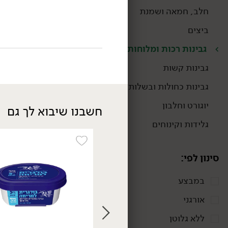
חלב, חמאה ושמנת
ביצים
גבינות רכות ומלוחות
גבינות קשות
גבינות כחולות ובשלות
יוגורט וחלבון
חשבנו שיבוא לך גם
גלידות וקינוחים
סינון לפי:
במבצע
24.90
₪
/ יח׳
אורגני
גבינת מסקרפונה איטלקית
- 'גרנרולו'
ללא גלוטן
250 גרם