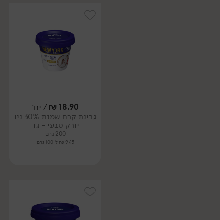
18.90
₪
/ יח׳
גבינת קרם שמנת 30% ניו
יורק טבעי - גד
200 גרם
9.45 ₪ ל-100 גרם