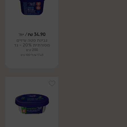
34.90
₪
/ יח׳
גבינת פטה עיזים
מסורתית 20% - גד
200 גרם
17.45 ₪ ל-100 גרם