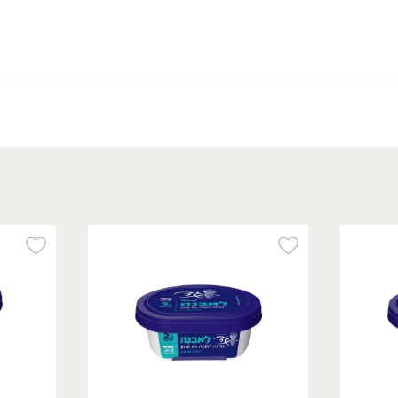
מבצע: גבינות בורסאן ב- 22.90 ₪ >>
*לפי תקנון מבצע, הזול מבניהם.
טבעוני
/
₪
12.90
פילגד בסגנון גבינת
שקדים 9% - 'מחלבות גד'
170 גרם