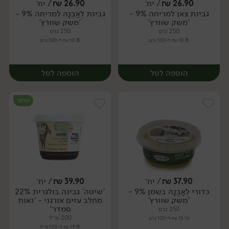
26.90
₪
/ יח׳
26.90
₪
/ יח׳
גבינת צאן למריחה 9% -
גבינת לְאַבְנָהּ למריחה 9% -
יח׳
יח׳
'משק שוורץ'
'משק שוורץ'
250 גרם
250 גרם
10.76 ₪ ל-100 גרם
10.76 ₪ ל-100 גרם
הוספה לסל
הוספה לסל
אורגני
37.90
₪
/ יח׳
39.90
₪
/ יח׳
כדורי לְאַבְנָהּ בשמן 9% -
'שיטה' גבינה בולגרית 22%
יח׳
יח׳
'משק שוורץ'
מחלב עזים אורגני - 'נאות
סמדר'
250 גרם
200 מ״ל
15.16 ₪ ל-100 גרם
19.95 ₪ ל-100 מ״ל