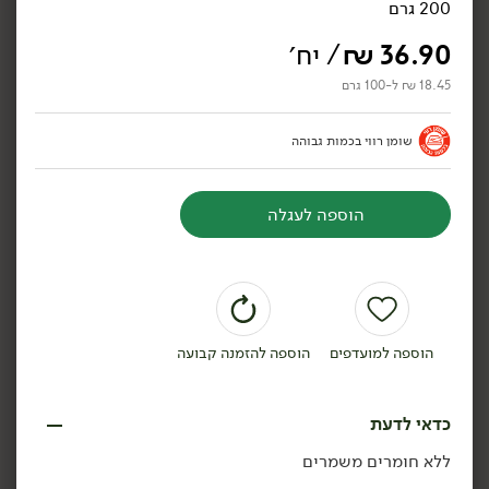
200 גרם
36.90
₪
/ יח׳
18.45 ₪ ל-100 גרם
24.90
₪
/ יח׳
12.90
₪
/
שומן רווי בכמות גבוהה
גבינת מסקרפונה איטלקית -
פילגד בסגנון גבינת שקדים
'גרנרולו'
9% - 'מחלבות גד'
250 גרם
170 גרם
9.96 ₪ ל-100 גרם
7.59 ₪ ל-100 גרם
הוספה לעגלה
הוספה לסל
הוספה לסל
טבעוני
טבעוני
הוספה למועדפים
הוספה להזמנה קבועה
כדאי לדעת
ללא חומרים משמרים