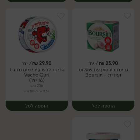
23.90
₪
/ יח׳
29.90
₪
/ יח׳
גבינת בורסאן עם שאלוט
גבינת לבש קירי מותכת La
יח׳
יח׳
ועירית - Boursin
Vache Quri
(16 יח')
256 גרם
11.68 ₪ ל-100 גרם
הוספה לסל
הוספה לסל