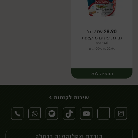
28.90
₪
/ יח׳
גבינת עיזים מוקצפת
יח׳
יח׳
140 גרם
20.64 ₪ ל-100 גרם
הוספה לסל
שירות לקוחות >
הורדת אפליקציה כרמלה