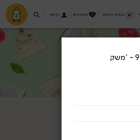
שחזור הזמנה
מועדפים
כניסה
0
0
כדורי לְאַבְנָהּ בשמן 9% - 'משק