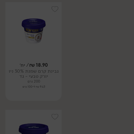
18.90
₪
/ יח׳
גבינת קרם שמנת 30% ניו
יורק טבעי - גד
200 גרם
9.45 ₪ ל-100 גרם