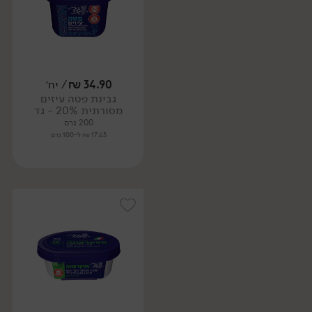
34.90
₪
/ יח׳
גבינת פטה עיזים
מסורתית 20% - גד
200 גרם
17.45 ₪ ל-100 גרם