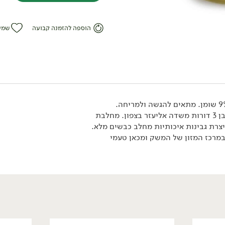
הוספה להזמנה קבועה
שמי
מבצע: גבינות בורסאן ב- 22.90 ₪ >>
*לפי תקנון מבצע, הזול מבניהם.
טבעוני
משק שוורץ הוא עסק משפחתי בן 3 דורות משדה אליעזר בצפון. מחלבת
רת גבינות איכותיות מחלב כבשים מלא.
במרכז המזון של המשק ומכאן טעמי
/
₪
12.90
פילגד בסגנון גבינת
שקדים 9% - 'מחלבות גד'
170 גרם