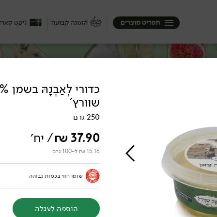
תפריט מוצרים
הזמנה קבועה
גיפט קארד
שוורץ'
ק), היא יכולה להיות קשה או רק חצי ...
בופאלו בבצרון, ממשק שוורץ בצפון וגם
250 גרם
יכה :)
37.90
₪
/ יח׳
15.16 ₪ ל-100 גרם
שומן רווי בכמות גבוהה
לוחות
הוספה לעגלה