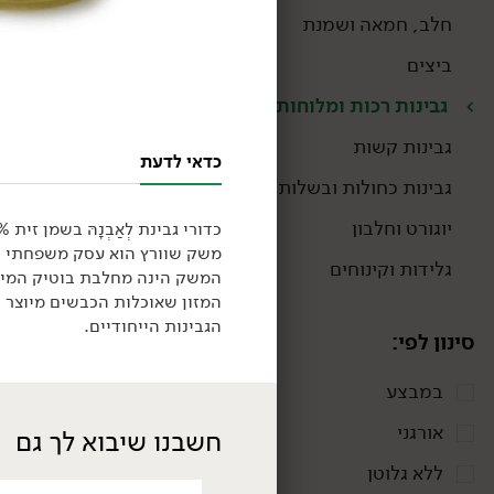
חלב, חמאה ושמנת
ביצים
גבינות רכות ומלוחות
גבינות קשות
כדאי לדעת
גבינות כחולות ובשלות
יוגורט וחלבון
כדורי גבינת לְאַבְנָהּ
בשמן זית 9% שומן. מתאים להגשה ולמריחה.
גלידות וקינוחים
המשק הינה מחלבת בוטיק המייצ
המזון שאוכלות הכבשים מיוצר 
הגבינות הייחודיים.
סינון לפי:
במבצע
24.90
₪
/ יח׳
אורגני
חשבנו שיבוא לך גם
גבינת מסקרפונה איטלקית
- 'גרנרולו'
ללא גלוטן
250 גרם