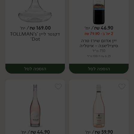
46.90
₪
/ יח׳
169.00
₪
/ יח׳
דקנטר ליין 'TOLLMAN's
2 יח' ב- 79.90 ₪
יח׳
יח׳
Dot'
יין אדום שירז טרה
סיציליאנה - איטליה
750 מ״ל
6.25 ₪ ל-100 מ״ל
הוספה לסל
הוספה לסל
59.90
₪
/ יח׳
44.90
₪
/ יח׳