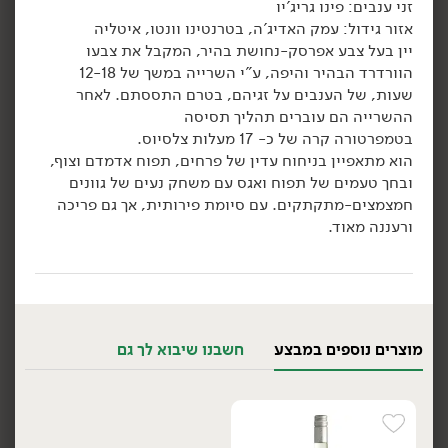
זני ענבים: פינו גריג'יו
אזור גידול: עמק האדיג'ה, בטרנטינו וונטו, איטליה
הוספה לסל
הוספה לסל
יין בעל צבע אפרסק-נחושת בהיר, המקבל את צבעו
הוורדרד הבהיר והיפה, ע"י השרייה במשך של 12-18
שעות, של הענבים על זגיהם, בטרם התססתם. לאחר
ההשרייה הם עוברים תהליך תסיסה
בטמפרטורה קרה של כ- 17 מעלות צלסיוס.
הוא מתאפיין בניחוח עדין של פרחים, תפוח אדמדם וצוף,
ובחך טעמים של תפוח ואגס עם משחק נעים של גוונים
חמצמצים-מתקתקים. עם סיומת פירותית, אך גם פריכה
ורעננה מאוד.
315.00
₪
/ יח׳
54.90
₪
/ יח׳
מארז גבינות ויין חגיגי
2 יח' ב- 99.00 ₪
יח׳
יח׳
יין רוזה 0% אלכוהול
JP.CHENET - צרפת
750 מ״ל
7.32 ₪ ל-100 מ״ל
מוצרים נוספים במבצע
חשבנו שיבוא לך גם
הוספה לסל
הוספה לסל