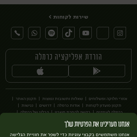
שירות לקוחות >
הורדת אפליקציה כרמלה
יח׳
אזורי חלוקה ומשלוחים
שאלות ותשובות נפוצות
תקנון האתר
תקנון מועדון לקוחות
אודות כרמלה
דרושים
נגישות
כרמלה לעסקים
בקשה להסרת חשבון
הבלוג של כרמלה
לצפייה בעדכון מדיניות פרטיות
אנחנו מעריכים את הפרטיות שלך
עיצוב:
3bears
פיתוח:
אנחנו משתמשים בקבצי עוגיות כדי לשפר את חוויית הגלישה
Quatro