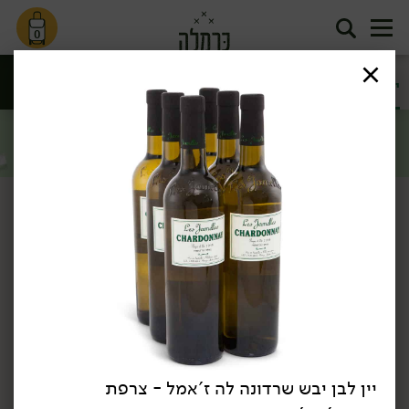
0
קוקטיילים
יינות
תה וקפה
בירות
וחריפים
סינון
יין ומשקאות
דף הבית
יין ומשקאות
יינות
/
/
מבצע: יין לה בל אנג'ל 2 יח' ב- 99.00 ₪ >>
*לפי תקנון מבצע, הזול מבניהם.
כן, אני רוצה
יין לבן יבש שרדונה לה ז'אמל - צרפת