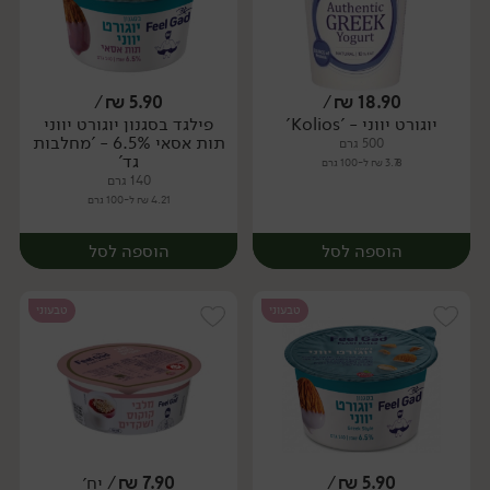
/
₪
5.90
/
₪
18.90
יוגורט יווני - 'Kolios'
פילגד בסגנון יוגורט יווני
תות אסאי 6.5% - 'מחלבות
500 גרם
גד'
3.78 ₪ ל-100 גרם
140 גרם
4.21 ₪ ל-100 גרם
הוספה לסל
הוספה לסל
טבעוני
טבעוני
5.90
₪
/
7.90
₪
/ יח׳