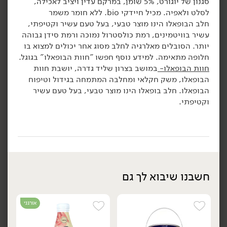
סגנון של יוגורט, 5% שומן, במרקם עדין ויציב לאכילה,
5.24 ₪ ל-100 גרם
לסלט ולאפיה. מכיל חיידקי bio. ללא חומר משמר
הוספה לסל
הוספה לסל
חלב הבופאלו הינו מוצר טבעי, בעל טעם עשיר וקטיפתי,
עשיר בוויטמינים, רמת כולסטרול נמוכה ורמת סידן גבוהה
יותר. הסובלים מאלרגיה לחלב מסוג אחר יכולים למצוא בו
חלופה מתאימה. למידע נוסף חפשו "חוות הבופאלו" בגוגל.
חוות הבופאלו-
במושב בצרון שליד גדרה, יושבת חוות
הבופאלו, משק חקלאי ומחלבה המתמחה בגידול וטיפוח
הבופאלו. חלב בופאלו הינו מוצר טבעי, בעל טעם עשיר
וקטיפתי.
7.90
₪
/ יח׳
12.90
₪
/ יח׳
סמוזי יוגורט עם חלבון
5 יח' ב- 34.90 ₪
יח׳
יח׳
בטעם בננה וקקאו -
יוגורט חלבון בטעם וניל -
'DAILY'
'muller'
50 גרם
200 גרם
25.80 ₪ ל-100 גרם
3.95 ₪ ל-100 גרם
חשבנו שיבוא לך גם
הוספה לסל
הוספה לסל
אורגני
אורגני
ללא גלוטן
טבעוני
אורגני