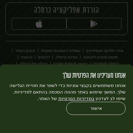
הורדת אפליקציה כרמלה
יח׳
אזורי חלוקה ומשלוחים
שאלות ותשובות נפוצות
תקנון האתר
תקנון מועדון לקוחות
אודות כרמלה
דרושים
נגישות
כרמלה לעסקים
בקשה להסרת חשבון
הבלוג של כרמלה
לצפייה בעדכון מדיניות פרטיות
אנחנו מעריכים את הפרטיות שלך
עיצוב:
3bears
פיתוח:
אנחנו משתמשים בקבצי עוגיות כדי לשפר את חוויית הגלישה
Quatro
שלך. המשך שימוש באתר מהווה הסכמה בהתאם למדיניות.
שימו לב לעדכון
במדיניות הפרטיות
של האתר.
אישור
0
שחזור הזמנה
צריכים עזרה?
מבצעים
כל המוצרים