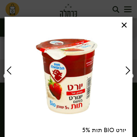
0
סינון
דף הבית
/
שירות לקוחות >
יורט BIO תות 5%
הורדת אפליקציה כרמלה