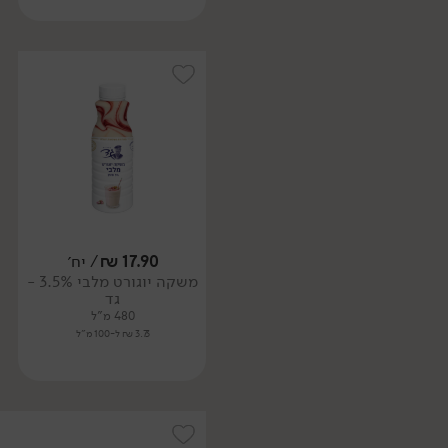
17.90
₪
/ יח׳
משקה יוגורט מלבי 3.5% -
גד
480 מ"ל
3.73 ₪ ל-100 מ"ל