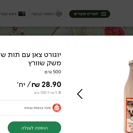
תפריט מוצרים
הזמנה קבועה
גיפט קארד
משק שוורץ
ק), היא יכולה להיות קשה או רק חצי ...
בופאלו בבצרון, ממשק שוורץ בצפון וגם
500 גרם
יכה :)
28.90
₪
/ יח׳
5.78 ₪ ל-100 גרם
סוכר בכמות גבוהה
הוספה לעגלה