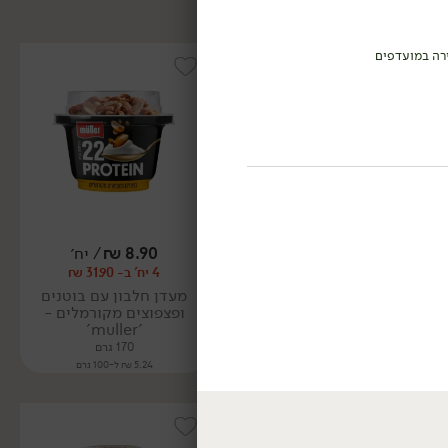
רה במועדפים
8.90
₪
/ יח׳
23.90
₪
/ יח׳
4 יח' ב- 31.90 ₪
יורט 5% BIO
'חוות הבופאלו'
מעדן חלבון עם בוטנים
ופצפוצים מקורמלים -
750 גרם
'muller'
3.19 ₪ ל-100 גרם
170 גרם
5.24 ₪ ל-100 גרם
ללא גלוטן
אורגני