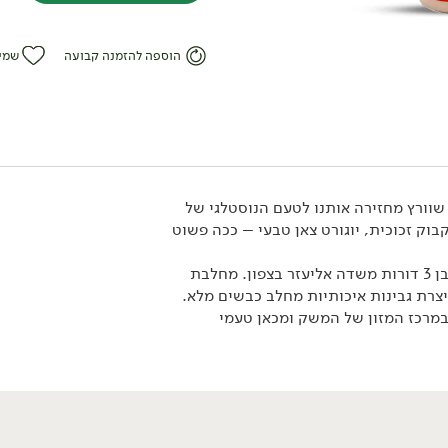
הוספה להזמנה קבועה
שמי
וורץ מחזירה אותנו לטעם הנוסטלגי של
בוק זכוכית, יוגורט צאן טבעי – ככה פשוט
31.90
₪
/ יח׳
יורט בופאלה 10% - 'חוות
משק שוורץ הוא עסק משפחתי בן 3 דורות משדה אליעזר בצפון. מחלבת
הבופאלו'
רת גבינות איכותיות מחלב כבשים מלא.
750 גרם
במרכז המזון של המשק ומכאן טעמי
4.25 ₪ ל-100 גרם
אורגני
טבעוני