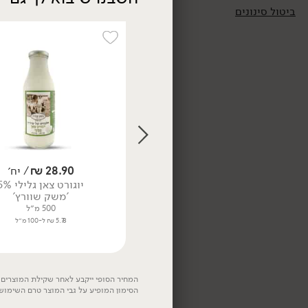
ביטול סינונים
אורגני
7.90
₪
/ יח׳
5 יח' ב- 34.90 ₪
יוגורט חלבון בטעם וניל -
'muller'
37.90
₪
/ יח׳
200 גרם
28.90
₪
/ יח׳
יוגורט עזים ביו אורגני בטעם טבעי 1
3.95 ₪ ל-100 גרם
יוגורט צאן גלילי 5%
ליטר - 'נאות סמדר'
'משק שוורץ'
1 ליטר
500 מ״ל
3.79 ₪ ל-100 מ״ל
5.78 ₪ ל-100 מ״ל
המחיר הסופי ייקבע לאחר שקילת המוצרים. 
הסימון המופיע על גבי המוצר טרם השימוש