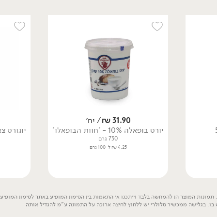
12.90
₪
/ יח׳
11.90
₪
/ יח׳
סמוזי יוגורט עם חלבון
ביוגורט קוקוס אוכמניות
בטעם בננה וקקאו -
אורגני ללא גלוטן
'DAILY'
125 מ״ל
50 גרם
9.52 ₪ ל-100 מ״ל
31.90
₪
/ יח׳
25.80 ₪ ל-100 גרם
יורט בופאלה 10% - 'חוות הבופאלו'
750 גרם
4.25 ₪ ל-100 גרם
תמונות המוצר הן להמחשה בלבד וייתכנו אי התאמות בין הסימון המופיע באתר לסימון המופיע ע
 בו. בגלישה ממכשיר סלולרי יש ללחוץ לחיצה ארוכה על התמונה ע"מ להגדיל אותה