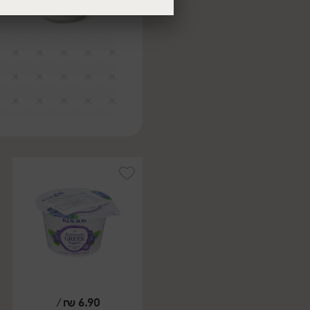
/
₪
6.90