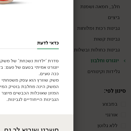
חלב, חמאה ושמנת
ביצים
גבינות רכות ומלוחות
גבינות קשות
כדאי לדעת
גבינות כחולות ובשלות
יוגורט וחלבון
סדרת 'ילדות נשכחת' של משק ש
יוגורט אמיתי בטעם של פעם: בק
גלידות וקינוחים
ככה טעים.
32.90
₪
/ יח׳
יוגורמה כבשים דלי -
המחלבה
המשק הינה מחלבת בוטיק המייצ
סינון לפי:
850 גרם
המזון שאוכלות הכבשים מיוצר 
3.87 ₪ ל-100 גרם
הגבינות הייחודיים לגבינות.
במבצע
אורגני
ללא גלוטן
חשבנו שיבוא לך גם