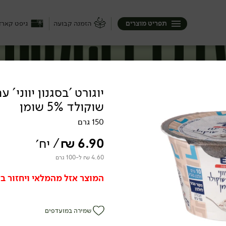
תפריט מוצרים
הזמנה קבועה
גיפט קארד
יוגורט 'בסגנון יווני' 
שוקולד 5% שומן
150 גרם
6.90
₪
/ יח׳
4.60 ₪ ל-100 גרם
המוצר אזל מהמלאי ויחזור בק
שמירה במועדפים