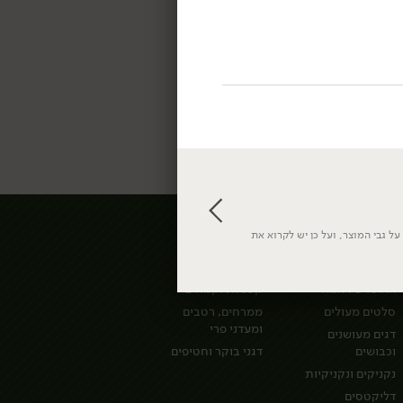
ל גבי המוצר, ועל כן יש לקרוא את
מעדניית לוינסקי
אורגני
האוכל של אמא
קטניות וקמחים
סלטים מעולים
ממרחים, רטבים
ומעדני פרי
דגים מעושנים
וכבושים
דגני בוקר וחטיפים
נקניקים ונקניקיות
דליקטסים