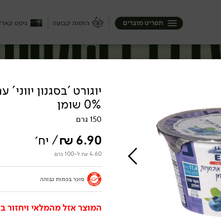
תפריט מוצרים
הזמנה קבועה
גיפט קארד
יוגורט 'בסגנון יווני' 
0% שומן
150 גרם
6.90
₪
/ יח׳
4.60 ₪ ל-100 גרם
סוכר בכמות גבוהה
המוצר אזל מהמלאי ויחזור בק