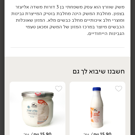
משק שוורץ הוא עסק משפחתי בן 3 דורות משדה אליעזר
הוספה לסל
הוספה לסל
בצפון. מחלבת המשק הינה מחלבת בוטיק המייצרת גבינות
ומוצרי חלב איכותיים מחלב כבשים מלא. המזון שאוכלות
הכבשים מיוצר במרכז המזון של המשק ומכאן טעמי
הגבינות הייחודיים.
חשבנו שיבוא לך גם
8.90
₪
/ יח׳
7.90
₪
/ יח׳
4 יח' ב- 31.90 ₪
5 יח' ב- 34.90 ₪
יח׳
יח׳
מעדן חלבון עם בוטנים
יוגורט חלבון בטעם וניל -
ופצפוצים מקורמלים -
'muller'
'muller'
200 גרם
170 גרם
3.95 ₪ ל-100 גרם
5.24 ₪ ל-100 גרם
הוספה לסל
הוספה לסל
אורגני
טבעוני
15.90
₪
/ יח׳
15.90
₪
/ יח׳