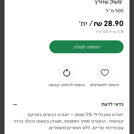
'משק שוורץ'
יוגורמה כבשים דלי -
יורט בופאלה 10% - 'חוות
המחלבה
הבופאלו'
500 מ״ל
850 גרם
750 גרם
28.90
₪
/ יח׳
3.87 ₪ ל-100 גרם
4.25 ₪ ל-100 גרם
5.78 ₪ ל-100 מ״ל
הוספה לסל
הוספה לסל
הוספה לעגלה
הוספה למועדפים
הוספה להזמנה קבועה
21.90
₪
/ יח׳
23.90
₪
/ יח׳
כדאי לדעת
משקה פרוביוטי בטעם תות
יורט 5% BIO
יח׳
יח׳
5% - 'חוות הבופאלו'
'חוות הבופאלו'
יוגורט צאן גלילי 5% שומן – יוגורט כבשים במרקם
500 גרם
750 גרם
קטיפתי. היוגורט סמיך וחמצמץ, מעודן בטעמו והולך נהדר
4.38 ₪ ל-100 גרם
3.19 ₪ ל-100 גרם
עם פירות טריים. ללא חומרים משמרים.