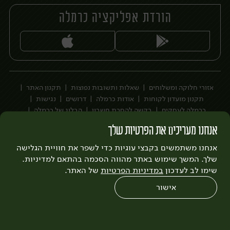
הורדת אפליקציה כרמלה
יח׳
יח׳
אזורי חלוקה ומשלוחים
שאלות ותשובות נפוצות
תקנון האתר
תקנון מועדון לקוחות
אודות כרמלה
דרושים
נגישות
כרמלה לעסקים
בקשה להסרת חשבון
הבלוג של כרמלה
לצפייה בעדכון מדיניות פרטיות
אנחנו מעריכים את הפרטיות שלך
עיצוב:
3bears
פיתוח:
אנחנו משתמשים בקבצי עוגיות כדי לשפר את חוויית הגלישה
Quatro
שלך. המשך שימוש באתר מהווה הסכמה בהתאם למדיניות.
שימו לב לעדכון
במדיניות הפרטיות
של האתר.
אישור
0
שחזור הזמנה
צריכים עזרה?
מבצעים
כל המוצרים