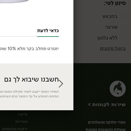
סינון לפי:
במבצע
אורגני
כדאי לדעת
ללא גלוטן
ביטול סינונים
יוגורט מחלב בקר מלא 10% שומן בתוספת מלפפונים, שמיר ושום
חשבנו שיבוא לך גם
ירקות
המחיר הסופי ייקבע לאחר שקילת המוצרים. 
ירקות גינה
הסימון המופיע על גבי המוצר טרם השימוש
ירק ועשבי תיבול
שירות לקוחות >
חסות נבטים ועלי
מיקרו
פטריות
אזורי חלוקה ומשלוחים
ירקות מוקפאים
שאלות ותשובות נפוצות