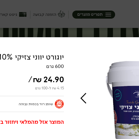
תפריט מוצרים
הזמנה קבועה
גיפט קארד
יוגורט יווני צזיקי 10% - גד
600 גרם
/
₪
24.90
4.15 ₪ ל-100 גרם
שומן רווי בכמות גבוהה
המוצר אזל מהמלאי ויחזור בק