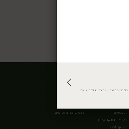
מעדניית לוינסקי
אורגני
ל גבי המוצר, ועל כן יש לקרוא את
האוכל של אמא
קטניות וקמחים
סלטים מעולים
ממרחים, רטבים
ומעדני פרי
דגים מעושנים
וכבושים
דגני בוקר וחטיפים
נקניקים ונקניקיות
דליקטסים