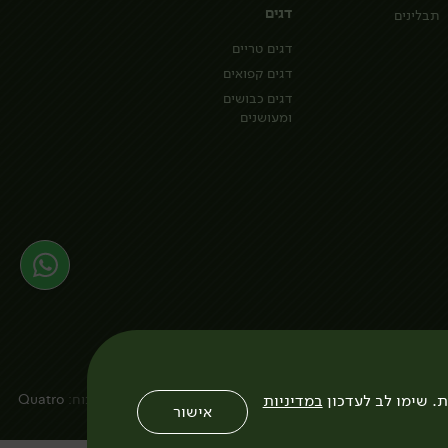
דגים
תבלינים
דגים טריים
דגים קפואים
דגים כבושים
ומעושנים
ת.
שימו לב לעדכון
במדיניות
עיצוב:
3bears
פיתוח:
Quatro
אישור