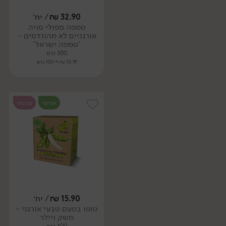
32.90
₪
/ יח׳
טמפה מפולי סויה
אורגניים לא מהונדסים -
'טמפה ישראל'
300 גרם
10.97 ₪ ל-100 גרם
אורגני
טבעוני
15.90
₪
/ יח׳
טופו בטעם טבעי אורגני -
משק ויילר