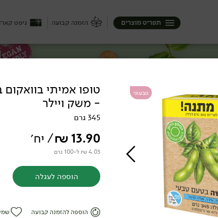
תפריט מוצרים
הזמנה קבועה
גיפט קארד
טבעוני
- משק ויילר
שר, גבינות, משקאות חלב, ממרחים, קינוחים
345 גרם
13.90
₪
/ יח׳
4.03 ₪ ל-100 גרם
הוספה לעגלה
ופו
הוספה להזמנה קבועה
שמי