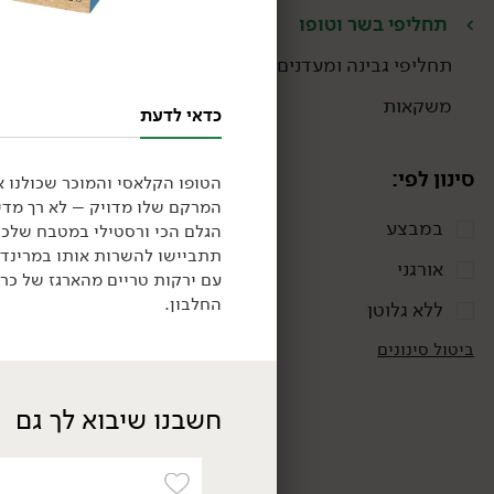
תחליפי בשר וטופו
תחליפי גבינה ומעדנים
משקאות
כדאי לדעת
סינון לפי:
הטופו הקלאסי והמוכר שכולנו א
המרקם שלו מדויק – לא רך מדי
טבעוני
במבצע
הגלם הכי ורסטילי במטבח שלכם
תתביישו להשרות אותו במרינדה 
אורגני
עם ירקות טריים מהארגז של כרמ
החלבון.
ללא גלוטן
ביטול סינונים
חשבנו שיבוא לך גם
18.90
₪
/ יח׳
סופר טופו טוניסאי - משק
ויילר
210 גרם