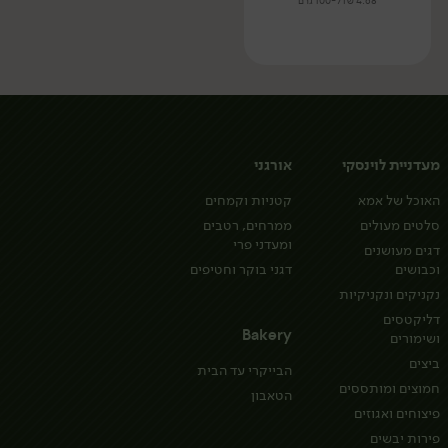
4.68 ₪ ל-100 גרם
מעדניית לוינסקי
אורגני
האוכל של אמא
קטניות וקמחים
סלטים מעולים
ממרחים, רטבים
ומעדני פרי
דגים מעושנים
וכבושים
דגני בוקר וחטיפים
נקניקים ונקניקיות
דליקטסים
Bakery
ושימורים
ביצים
הבייקרי עד הבית
חמוצים ומותססים
הטאבון
פיצוחים ואגוזים
פירות יבשים