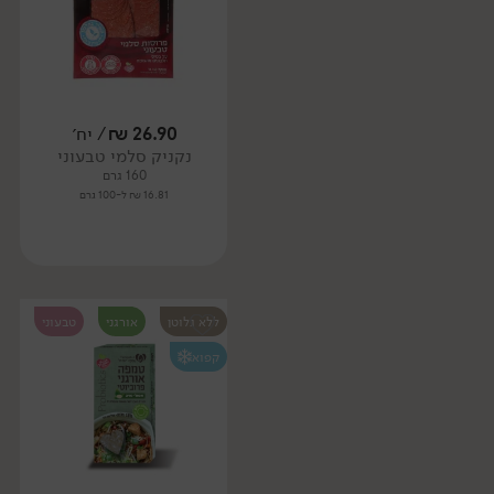
26.90
₪
/ יח׳
נקניק סלמי טבעוני
160 גרם
16.81 ₪ ל-100 גרם
ללא גלוטן
אורגני
טבעוני
קפוא