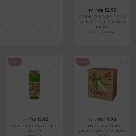
32.90
₪
/ יח׳
טמפה משעועית שחורה
אורגנית - 'טמפה ישראל'
300 גרם
10.97 ₪ ל-100 גרם
טבעוני
טבעוני
19.90
₪
/ יח׳
15.90
₪
/ יח׳
טופו מתובל בטעם
יובה - נתחי סויה בצורת
פסטרמה רומנית - משק
כנפיים
ויילר