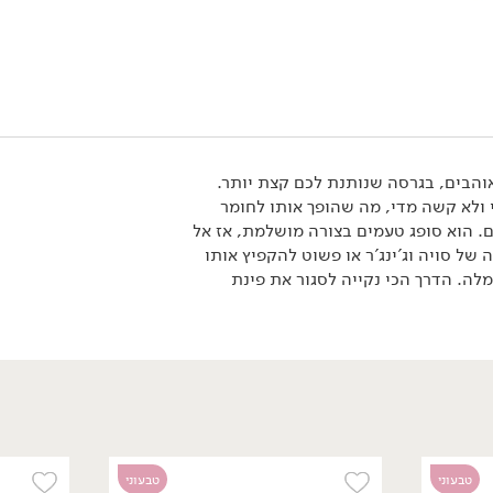
מבצע: תחליף טונה טבעוני ב- 19.90 ₪ >>
*לפי תקנון מבצע, הזול מבניהם.
והבים, בגרסה שנותנת לכם קצת יותר.
 ולא קשה מדי, מה שהופך אותו לחומר
טבעוני
. הוא סופג טעמים בצורה מושלמת, אז אל
של סויה וג'ינג'ר או פשוט להקפיץ אותו
לה. הדרך הכי נקייה לסגור את פינת
13.90
₪
/ יח׳
טופו אמיתי בוואקום
בתוספת 15% - משק ויילר
טבעוני
טבעוני
345 גרם