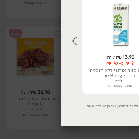
9.00 ₪ ל-100 גרם
9.00 ₪ ל-100 גרם
טבעוני
טבעוני
13.90
₪
/ יח׳
15.90
₪
/ יח׳
משקה אורז שקדים אורגני -
12 יח' ב- 149 ₪
VITARIZ
סויה אורגני ללא תוספת
1 ליטר
וכר - The Bridge
1.59 ₪ ל-100 מ״ל
1 ליטר
1.39 ₪ ל-100 מ״ל
42.90
₪
/ יח׳
36.90
₪
/ יח׳
סטייק מן הצומח - Chunk
בשר מפורק מן הצומח -
Chunk
226 גרם
ל גבי המוצר, ועל כן יש לקרוא את
226 גרם
18.98 ₪ ל-100 גרם
16.33 ₪ ל-100 גרם