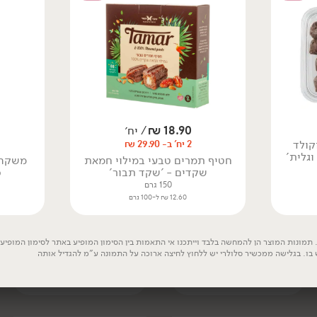
4.03 ₪ ל-100 גרם
טבעוני
טבעוני
18.90
₪
/ יח׳
קולד
2 יח' ב- 29.90 ₪
וגלית'
חטיף תמרים טבעי במילוי חמאת
משקה 
שקדים - 'שקד תבור'
ס
150 גרם
12.60 ₪ ל-100 גרם
15.90
₪
/ יח׳
32.90
₪
/ יח׳
ממרח טופו רך מאוד -
נתח סטייק עסיסי מן
'MORI-NU'
הצומח - Chunk
תמונות המוצר הן להמחשה בלבד וייתכנו אי התאמות בין הסימון המופיע באתר לסימון המופיע ע
307 גרם
170 גרם
 בו. בגלישה ממכשיר סלולרי יש ללחוץ לחיצה ארוכה על התמונה ע"מ להגדיל אותה
5.18 ₪ ל-100 גרם
19.35 ₪ ל-100 גרם