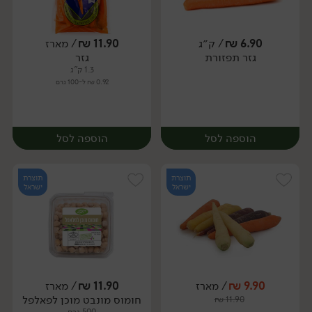
6.90
₪
/ ק״ג
11.90
₪
/ מארז
גזר תפזורת
גזר
מארז
מארז
1.3 ק"ג
0.92 ₪ ל-100 גרם
הוספה לסל
הוספה לסל
תוצרת
תוצרת
ישראל
ישראל
9.90
₪
/ מארז
11.90
₪
/ מארז
יח׳
ק״ג
חומוס מונבט מוכן לפאלפל
₪
11.90
מארז