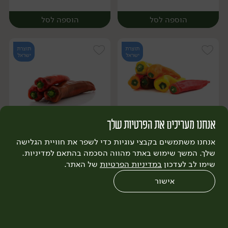
הוספה לסל
הוספה לסל
תוצרת
תוצרת
ישראל
ישראל
אנחנו מעריכים את הפרטיות שלך
15.90
₪
/ מארז
19.90
₪
/ ק״ג
יח׳
ק״ג
יח׳
ק״ג
מיקס פלפל שושקה צבעוני
פלפל שושקה מתוק
אנחנו משתמשים בקבצי עוגיות כדי לשפר את חוויית הגלישה
(מארז 3-4 יח')
שלך. המשך שימוש באתר מהווה הסכמה בהתאם למדיניות.
600 גרם
שימו לב לעדכון
במדיניות הפרטיות
של האתר.
2.65 ₪ ל-100 גרם
אישור
הוספה לסל
הוספה לסל
0
שחזור הזמנה
צריכים עזרה?
מבצעים
כל המוצרים
תוצרת
תוצרת