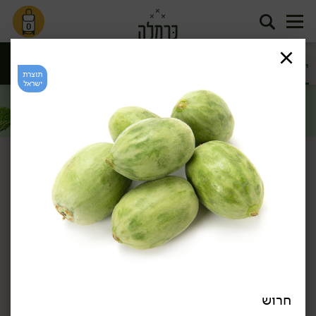
0
ירק ועשבי
חסות נבטים
ירקות גינה
פטריות
תיבול
ועלי מיקרו
תוצרת
סינון
ישראל
ירקות
דף הבית
ירקות
ירקות גינה
/
/
מבצע: עגבניה 'מגי' (מארז) ב-19.90 ₪ לק''ג >>
*לפי תקנון מבצע, הזול מבניהם.
כן, אני רוצה
תוצרת
תוצרת
חרוש
ישראל
ישראל