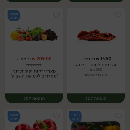
תוצרת
ישראל
13.90
₪
/ מארז
209.00
₪
/ מארז
עגבניות לחות - ייבוא
₪
225.00
מארז
מארז
200 גרם
מארז ירקות ופירות זוגי
6.95 ₪ ל-100 גרם
'מסדרים לכם את השבוע'
הוספה לסל
הוספה לסל
תוצרת
תוצרת
ישראל
ישראל