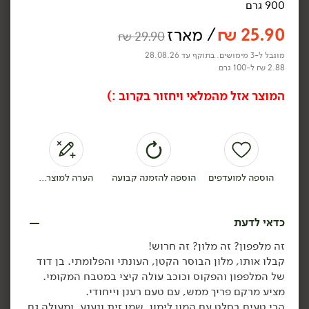
900 גרם
25.90
₪
/ מארז
₪
29.90
מוגבל ל-3 מימושים. בתוקף עד 28.08.26
2.88 ₪ ל-100 גרם
34.90
₪
/ יח׳
189.00
₪
/ יח׳
המוצר אזל מהמלאי ויחזור בקרוב :)
כרמלה To Go: מארז ירקות
מגש ירקות חתוכים
לדרך
ומטבלים
1 ק״ג
3.49 ₪ ל-100 ק״ג
הוספה לסל
הוספה לסל
הוספה למועדפים
הוספה להזמנה קבועה
הערה למוצר...
תוצרת
תוצרת
כדאי לדעת
ישראל
ישראל
זה מלפפון? זה מלון? זה חרוש!
קבלו אותו, מלון הבוסר הקטן, העונתי והפלומתי. בן דוד
של המלפפון והפקוס וכוכב עולה קיצי במטבח המקומי.
מציע מרקם פריך ממש, עם טעם רענן וייחודי.
הכי טעים בסלט עם המון לימון, שמן זית ונענע, ומעולה גם