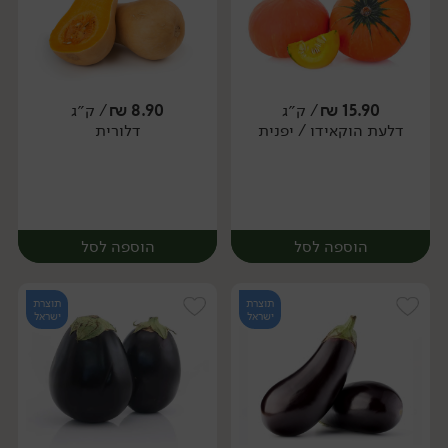
15.90
₪
/ ק״ג
8.90
₪
/ ק״ג
דלעת הוקאידו / יפנית
דלורית
יח׳
יח׳
הוספה לסל
הוספה לסל
תוצרת
תוצרת
ישראל
ישראל