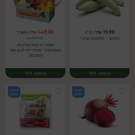
19.90
₪
/ ק״ג
449.00
₪
/ מארז
פקוס - מלפפון ערבי
₪
460.00
מארז
מארז
מארז ירקות ופירות
משפחתי 'מסדרים לכם את
השבוע'
הוספה לסל
הוספה לסל
תוצרת
תוצרת
ישראל
ישראל