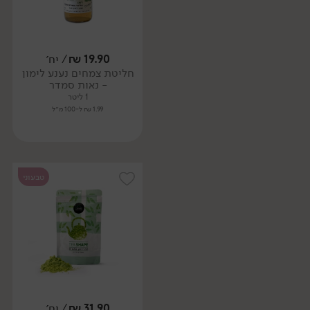
19.90
₪
/ יח׳
חליטת צמחים נענע לימון
- נאות סמדר
1 ליטר
1.99 ₪ ל-100 מ״ל
טבעוני
31.90
₪
/ יח׳