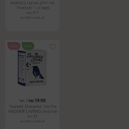
תה ירוק אורגני בתוספת
מאצ'ה - 'תבואות'
37.5 גרם
34.40 ₪ ל-100 גרם
אורגני
טבעוני
19.90
₪
/ יח׳
חליטת 'Sweet Dreams'
אורגנית HIGHER LIVING
22 גרם
90.45 ₪ ל-100 גרם