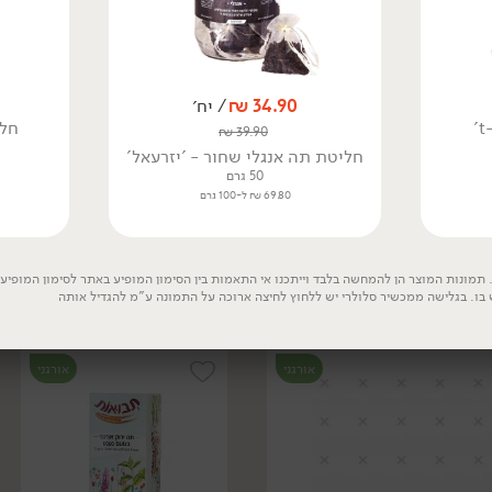
34.90
₪
/ יח׳
חלי
₪
39.90
חליטת תה אנגלי שחור - 'יזרעאל'
50 גרם
25.90
₪
/ יח׳
26.90
₪
/ יח׳
69.80 ₪ ל-100 גרם
חליטה אורגנית אכיניציאה
תה ירוק אורגני מליסה
סמבוק וג'ינג'ר - 'פרא'
ויוזו - 'פרא'
500 גרם
500 גרם
5.18 ₪ ל-100 גרם
5.38 ₪ ל-100 גרם
תמונות המוצר הן להמחשה בלבד וייתכנו אי התאמות בין הסימון המופיע באתר לסימון המופיע ע
 בו. בגלישה ממכשיר סלולרי יש ללחוץ לחיצה ארוכה על התמונה ע"מ להגדיל אותה
אורגני
אורגני