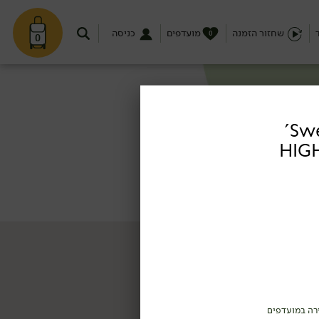
שחזור הזמנה
מועדפים
כניסה
0
0
חליטת 'Sweet Dreams'
רה במועדפים