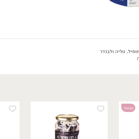
מיל, טליה ולבנדר
34.90
₪
/ יח׳
₪
39.90
חליטת תה ירוק יסמין -
'יזרעאל'
50 גרם
טבעוני
69.80 ₪ ל-100 גרם
אורגני
אורגני