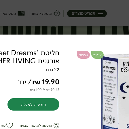
תפריט מוצרים
הזמנה קבועה
גיפט קארד
אורגני
טבעוני
אורגנית HIGHER LIVING
22 גרם
19.90
₪
/ יח׳
90.45 ₪ ל-100 גרם
הוספה לעגלה
אצ'ה
הוספה להזמנה קבועה
שמי