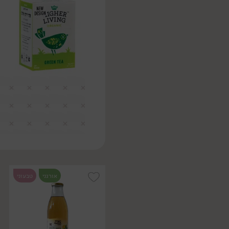
אורגני
טבעוני