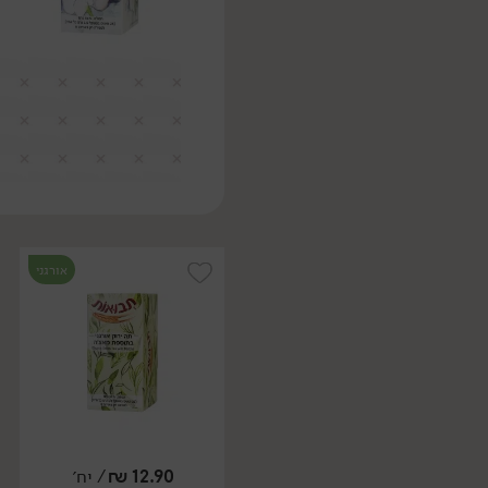
אורגני
12.90
₪
/ יח׳