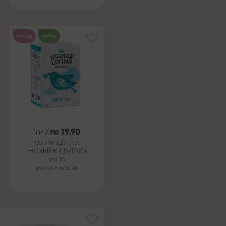
אורגני
טבעוני
19.90
₪
/ יח׳
תה לבן אורגני
HIGHER LIVING
35 גרם
56.86 ₪ ל-100 גרם