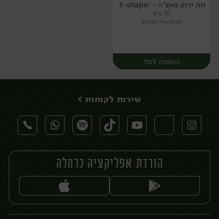
תה ירוק מאצ'ה - 't-shape'
50 גרם
63.80 ₪ ל-100 גרם
הוספה לסל
שירות לקוחות >
הורדת אפליקציה כרמלה
יח׳