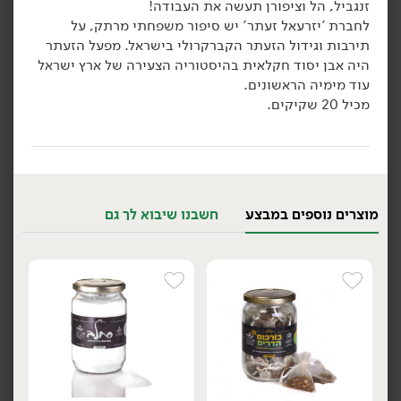
זנגביל, הל וציפורן תעשה את העבודה!
לחברת 'יזרעאל זעתר' יש סיפור משפחתי מרתק, על
הוספה לסל
הוספה לסל
תירבות וגידול הזעתר הקברקרולי בישראל. מפעל הזעתר
היה אבן יסוד חקלאית בהיסטוריה הצעירה של ארץ ישראל
אורגני
אורגני
עוד מימיה הראשונים.
מכיל 20 שקיקים.
מוצרים נוספים במבצע
חשבנו שיבוא לך גם
25.90
₪
/ יח׳
25.90
₪
/ יח׳
חליטה אורגנית DETOX -
חליטה אורגנית אכיניציאה
יח׳
יח׳
'פרא'
סמבוק וג'ינג'ר - 'פרא'
500 גרם
500 גרם
5.18 ₪ ל-100 גרם
5.18 ₪ ל-100 גרם
הוספה לסל
הוספה לסל
אורגני
אורגני