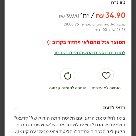
80 גרם
₪
39.90
₪
39.90
חליטת תה אנגלי שחור -
חליטת תה ירוק יסמין -
34.90
₪
/ יח׳
₪
39.90
'יזרעאל'
'יזרעאל'
50 גרם
50 גרם
מוגבל ל-3 מימושים. בתוקף עד 28.08.26
69.80 ₪ ל-100 גרם
69.80 ₪ ל-100 גרם
43.63 ₪ ל-100 גרם
הוספה לסל
הוספה לסל
המוצר אזל מהמלאי ויחזור בקרוב :)
למוצרים נוספים המשתתפים במבצע
טבעוני
הוספה למועדפים
הוספה להזמנה קבועה
34.90
₪
/ יח׳
34.90
₪
/ יח׳
כדאי לדעת
פניני יסמין - 't-shape'
₪
39.90
יח׳
יח׳
50 גרם
חליטת כורכום הדרים -
בואו לחלוט את הרגע! עם חליטת התה הירוק של 'יזרעאל'
'יזרעאל'
69.80 ₪ ל-100 גרם
חולמים על הודו? רוצים לשחזר את הצ'אי ששתיתם בכפר
80 גרם
הקטן ליד הכפר ב'אננדה'? חליטת צ'אי מנאלי עם קינמון,
43.63 ₪ ל-100 גרם