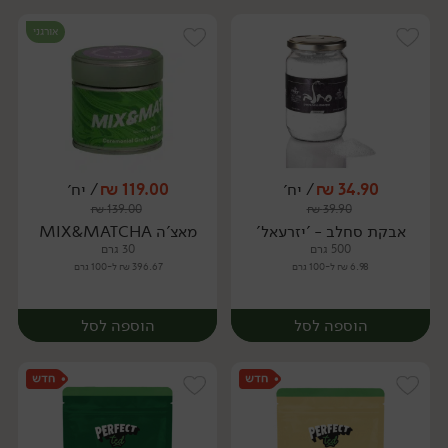
אורגני
34.90
₪
/ יח׳
119.00
₪
/ יח׳
₪
139.00
₪
39.90
יח׳
יח׳
אבקת סחלב - 'יזרעאל'
מאצ'ה MIX&MATCHA
500 גרם
30 גרם
6.98 ₪ ל-100 גרם
396.67 ₪ ל-100 גרם
הוספה לסל
הוספה לסל