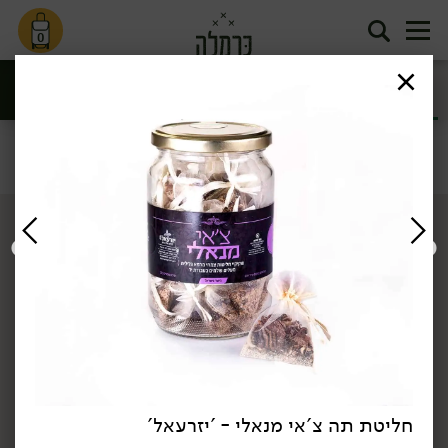
0
חליטות תה
קפה וקקאו
ומאצ'ה
סינון
תה וקפה
דף הבית
תה וקפה
חליטות תה ומאצ'ה
/
/
חליטת תה צ'אי מנאלי - 'יזרעאל'
34.90
₪
/ יח׳
34.90
₪
/ יח׳