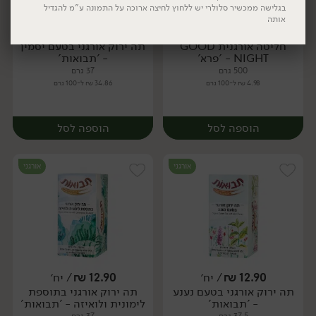
בגלישה ממכשיר סלולרי יש ללחוץ לחיצה ארוכה על התמונה ע"מ להגדיל
אותה
24.90
₪
/ יח׳
12.90
₪
/ יח׳
חליטה אורגנית GOOD
תה ירוק אורגני בטעם יסמין
יח׳
יח׳
NIGHT - 'פרא'
- 'תבואות'
500 גרם
37 גרם
4.98 ₪ ל-100 גרם
34.86 ₪ ל-100 גרם
יח׳
יח׳
הוספה לסל
הוספה לסל
אורגני
אורגני
12.90
₪
/ יח׳
12.90
₪
/ יח׳
תה ירוק אורגני בטעם נענע
תה ירוק אורגני בתוספת
יח׳
יח׳
- 'תבואות'
לימונית ולואיזה - 'תבואות'