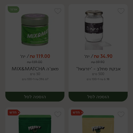
אורגני
34.90
₪
/ יח׳
119.00
₪
/ יח׳
₪
139.00
₪
39.90
יח׳
יח׳
אבקת סחלב - 'יזרעאל'
מאצ'ה MIX&MATCHA
500 גרם
30 גרם
6.98 ₪ ל-100 גרם
396.67 ₪ ל-100 גרם
הוספה לסל
הוספה לסל