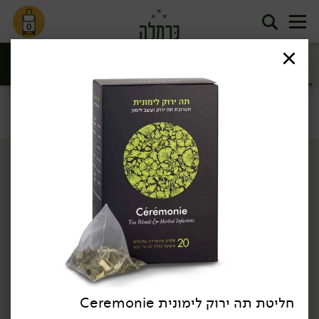
0
חליטות תה
קפה וקקאו
ומאצ'ה
סינון
תה וקפה
דף הבית
תה וקפה
חליטות תה ומאצ'ה
/
/
חליטת תה ירוק לימונית Ceremonie
34.90
₪
/ יח׳
34.90
₪
/ יח׳