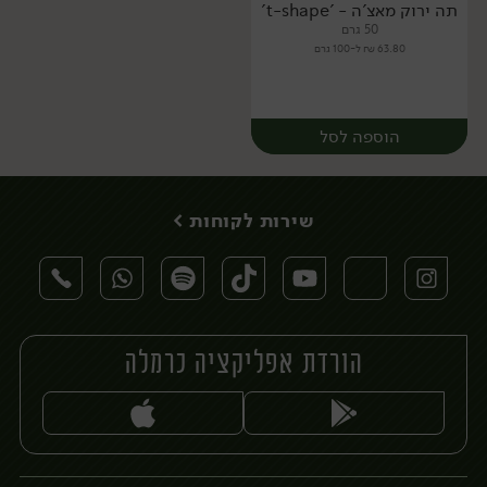
תה ירוק מאצ'ה - 't-shape'
50 גרם
63.80 ₪ ל-100 גרם
הוספה לסל
שירות לקוחות >
הורדת אפליקציה כרמלה
יח׳