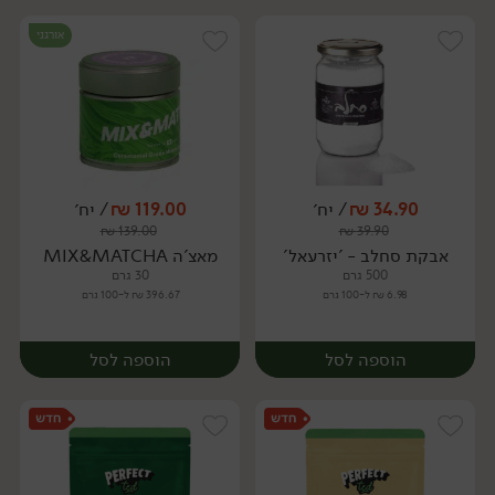
אורגני
34.90
₪
/ יח׳
119.00
₪
/ יח׳
₪
139.00
₪
39.90
יח׳
יח׳
אבקת סחלב - 'יזרעאל'
מאצ'ה MIX&MATCHA
500 גרם
30 גרם
6.98 ₪ ל-100 גרם
396.67 ₪ ל-100 גרם
הוספה לסל
הוספה לסל