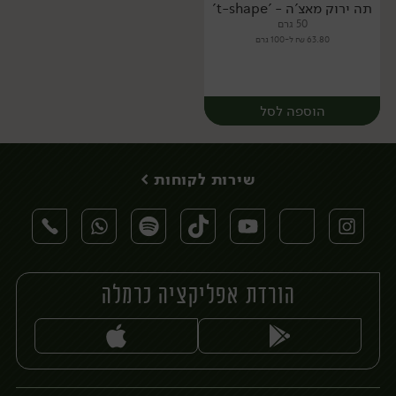
תה ירוק מאצ'ה - 't-shape'
50 גרם
63.80 ₪ ל-100 גרם
הוספה לסל
שירות לקוחות >
הורדת אפליקציה כרמלה
יח׳