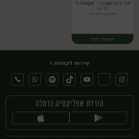
תה ירוק מאצ'ה - 't-shape'
50 גרם
63.80 ₪ ל-100 גרם
הוספה לסל
שירות לקוחות >
הורדת אפליקציה כרמלה
יח׳