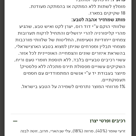
מומלץ לשתות ללא המתקה או בהמתקה מעודנת.
הוספה לסל
הוספה לסל
18 שקיקים במארז.
מותג שמחזיר אהבה לטבע:
שלוותי הוקם ע"י דוד רוס, יערן לקט ואיש טבע, שהגיע
אורגני
אורגני
מהרי קליפורניה להרי ירושלים והתחיל לרקוח תערובות
צמחים ייחודיות וטעימות, החליטות של שלוותי מורכבות
מצמחי תבלין ומפרחים שניתן למצוא בטבע הארצישראלי,
בהשראת איזורים שונים והצמחייה האופיינית לכל אזור.
עשוי
רכיבים טבעיים בלבד, ללא תוספת חומרי טעם וריח,
השקיקים עשויים מפסולת תירס מתכלה ללא פלסטיק!
מיוצר בעבודת יד ע"י אנשים המתמודדים עם חסמים
25.90
₪
/ יח׳
25.90
₪
/ יח׳
תעסוקתיים.
חליטה אורגנית DETOX -
חליטה אורגנית אכיניציאה
יח׳
יח׳
'פרא'
סמבוק וג'ינג'ר - 'פרא'
1% מרווחי המוצר נתרמים לשמירה על הטבע בישראל.
500 גרם
500 גרם
5.18 ₪ ל-100 גרם
5.18 ₪ ל-100 גרם
הוספה לסל
הוספה לסל
רכיבים ופרטי יצרן
זרעי שומר (40%), מרווה (18%), עלי שן הארי, חרוב, זוטה לבנה
אורגני
אורגני