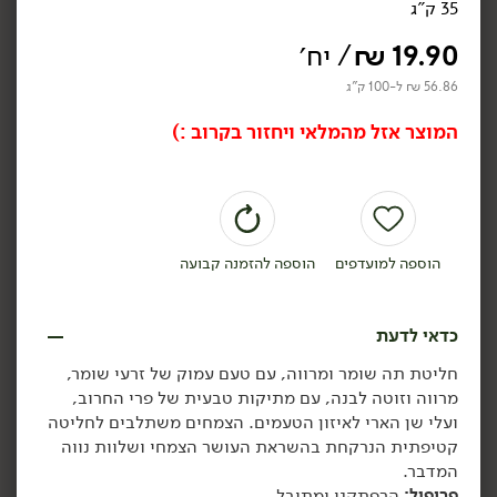
35 ק"ג
₪
39.90
₪
39.90
חליטת תה אנגלי שחור -
חליטת תה ירוק יסמין -
19.90
₪
/ יח׳
'יזרעאל'
'יזרעאל'
50 גרם
50 גרם
56.86 ₪ ל-100 ק"ג
69.80 ₪ ל-100 גרם
69.80 ₪ ל-100 גרם
המוצר אזל מהמלאי ויחזור בקרוב :)
הוספה לסל
הוספה לסל
טבעוני
הוספה למועדפים
הוספה להזמנה קבועה
כדאי לדעת
חליטת
תה שומר ומרווה, עם טעם עמוק של זרעי שומר,
34.90
₪
/ יח׳
34.90
₪
/ יח׳
מרווה וזוטה לבנה, עם מתיקות טבעית של פרי החרוב,
פניני יסמין - 't-shape'
₪
39.90
יח׳
יח׳
ועלי שן הארי לאיזון הטעמים. הצמחים משתלבים לחליטה
50 גרם
חליטת כורכום הדרים -
קטיפתית הנרקחת בהשראת העושר הצמחי ושלוות נווה
'יזרעאל'
69.80 ₪ ל-100 גרם
80 גרם
המדבר.
43.63 ₪ ל-100 גרם
פרופיל:
הרפתקני ומתובל