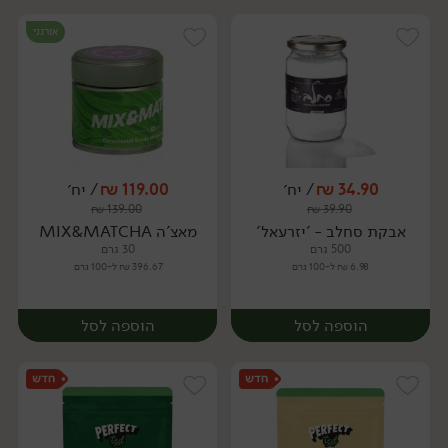
אורגני
34.90
₪
/ יח׳
119.00
₪
/ יח׳
₪
139.00
₪
39.90
יח׳
יח׳
אבקת סחלב - 'יזרעאל'
מאצ'ה MIX&MATCHA
500 גרם
30 גרם
6.98 ₪ ל-100 גרם
396.67 ₪ ל-100 גרם
הוספה לסל
הוספה לסל