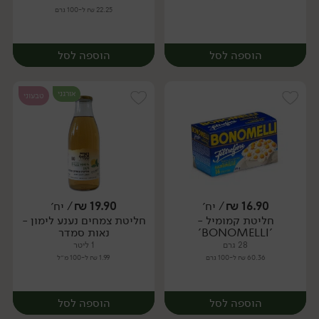
22.25 ₪ ל-100 גרם
הוספה לסל
הוספה לסל
אורגני
טבעוני
16.90
₪
/ יח׳
19.90
₪
/ יח׳
חליטת קמומיל -
חליטת צמחים נענע לימון -
יח׳
יח׳
'BONOMELLI'
נאות סמדר
28 גרם
1 ליטר
60.36 ₪ ל-100 גרם
1.99 ₪ ל-100 מ״ל
הוספה לסל
הוספה לסל