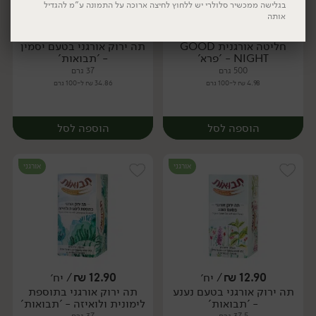
בגלישה ממכשיר סלולרי יש ללחוץ לחיצה ארוכה על התמונה ע"מ להגדיל
אותה
24.90
₪
/ יח׳
12.90
₪
/ יח׳
חליטה אורגנית GOOD
תה ירוק אורגני בטעם יסמין
יח׳
יח׳
NIGHT - 'פרא'
- 'תבואות'
500 גרם
37 גרם
4.98 ₪ ל-100 גרם
34.86 ₪ ל-100 גרם
יח׳
יח׳
הוספה לסל
הוספה לסל
אורגני
אורגני
12.90
₪
/ יח׳
12.90
₪
/ יח׳
תה ירוק אורגני בטעם נענע
תה ירוק אורגני בתוספת
יח׳
יח׳
- 'תבואות'
לימונית ולואיזה - 'תבואות'