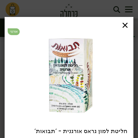
0
חליטות תה
קפה וקקאו
ומאצ'ה
אורגני
סינון
תה וקפה
דף הבית
תה וקפה
חליטות תה ומאצ'ה
/
/
חליטת למון גראס אורגנית - 'תבואות'
34.90
₪
/ יח׳
34.90
₪
/ יח׳