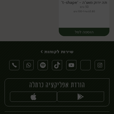
תה ירוק מאצ'ה - 't-shape'
50 גרם
63.80 ₪ ל-100 גרם
הוספה לסל
שירות לקוחות >
הורדת אפליקציה כרמלה
יח׳