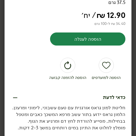
37.5 גרם
₪
39.90
₪
39.90
חליטת תה אנגלי שחור -
חליטת תה ירוק יסמין -
12.90
₪
/ יח׳
'יזרעאל'
'יזרעאל'
50 גרם
50 גרם
34.40 ₪ ל-100 גרם
69.80 ₪ ל-100 גרם
69.80 ₪ ל-100 גרם
הוספה לעגלה
הוספה לסל
הוספה לסל
טבעוני
הוספה למועדפים
הוספה להזמנה קבועה
כדאי לדעת
34.90
₪
/ יח׳
34.90
₪
/ יח׳
חליטת למון גראס אורגנית עם טעם עשבוני, לימוני ומרענן.
פניני יסמין - 't-shape'
₪
39.90
יח׳
יח׳
הלמון גראס ידוע בתור עשב מרפא המשכך כאבים ומטפל
50 גרם
חליטת כורכום הדרים -
בבחילות, מסייע להורדת לחץ דם ומרגיע את הגוף.
'יזרעאל'
69.80 ₪ ל-100 גרם
מומלץ לחלוט את התיון במים רותחים במשך 2-3 דקות.
80 גרם
43.63 ₪ ל-100 גרם