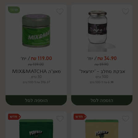
אורגני
34.90
₪
/ יח׳
119.00
₪
/ יח׳
₪
139.00
₪
39.90
יח׳
יח׳
אבקת סחלב - 'יזרעאל'
מאצ'ה MIX&MATCHA
500 גרם
30 גרם
6.98 ₪ ל-100 גרם
396.67 ₪ ל-100 גרם
הוספה לסל
הוספה לסל