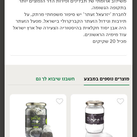
משילוב ארומתי של תבלינים ופירות הדר הנפוצים יותר
בתקופה הגשומה.
הוספה לסל
הוספה לסל
לחברת 'יזרעאל זעתר' יש סיפור משפחתי מרתק, על
תירבות וגידול הזעתר הקברקרולי בישראל. מפעל הזעתר
אורגני
אורגני
היה אבן יסוד חקלאית בהיסטוריה הצעירה של ארץ ישראל
עוד מימיה הראשונים.
מכיל 20 שקיקים
25.90
₪
/ יח׳
25.90
₪
/ יח׳
מוצרים נוספים במבצע
חשבנו שיבוא לך גם
חליטה אורגנית DETOX -
חליטה אורגנית אכיניציאה
יח׳
יח׳
'פרא'
סמבוק וג'ינג'ר - 'פרא'
500 גרם
500 גרם
5.18 ₪ ל-100 גרם
5.18 ₪ ל-100 גרם
הוספה לסל
הוספה לסל
אורגני
אורגני