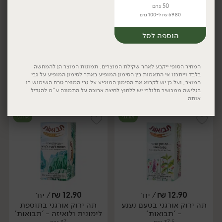
50 גרם
69.80 ₪ ל-100 גרם
24.90
₪
/ יח׳
12.90
₪
/ יח׳
חליטה אורגנית GOOD
תה ירוק אורגני בטעם יסמין
יח׳
יח׳
הוספה לסל
NIGHT - 'פרא'
- 'תבואות'
500 גרם
37 גרם
4.98 ₪ ל-100 גרם
34.86 ₪ ל-100 גרם
המחיר הסופי ייקבע לאחר שקילת המוצרים. תמונות המוצר הן להמחשה
בלבד וייתכנו אי התאמות בין הסימון המופיע באתר לסימון המופיע על גבי
המוצר, ועל כן יש לקרוא את הסימון המופיע על גבי המוצר טרם השימוש בו.
הוספה לסל
הוספה לסל
בגלישה ממכשיר סלולרי יש ללחוץ לחיצה ארוכה על התמונה ע"מ להגדיל
אותה
אורגני
אורגני
יח׳
12.90
₪
/ יח׳
12.90
₪
/ יח׳
תה ירוק אורגני בטעם נענע
תה ירוק אורגני בתוספת
יח׳
יח׳
- 'תבואות'
לימונית ולואיזה - 'תבואות'