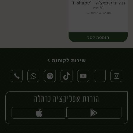
תה ירוק מאצ'ה - 't-shape'
50 גרם
63.80 ₪ ל-100 גרם
הוספה לסל
שירות לקוחות >
הורדת אפליקציה כרמלה
יח׳