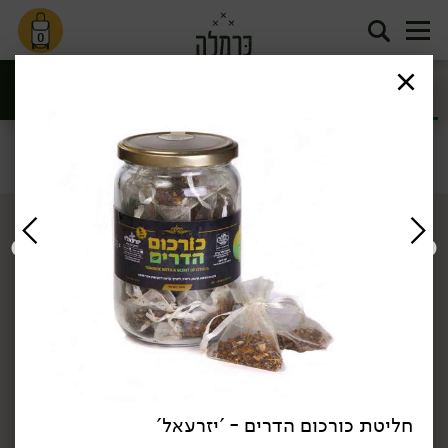
0
חליטות תה
קפה וקקאו
ומאצ'ה
סינון
תה וקפה
דף הבית
תה וקפה
חליטות תה ומאצ'ה
/
/
חליטת כורכום הדרים - 'יזרעאל'
34.90
₪
/ יח׳
34.90
₪
/ יח׳