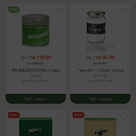
אורגני
34.90
₪
/ יח׳
119.00
₪
/ יח׳
₪
139.00
₪
39.90
יח׳
יח׳
אבקת סחלב - 'יזרעאל'
מאצ'ה MIX&MATCHA
500 גרם
30 גרם
6.98 ₪ ל-100 גרם
396.67 ₪ ל-100 גרם
הוספה לסל
הוספה לסל