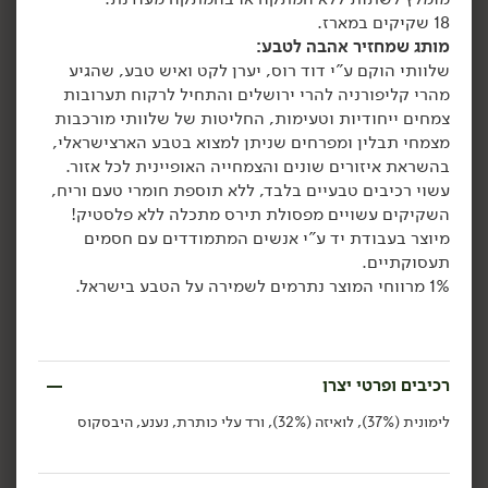
18 שקיקים במארז.
הוספה לסל
הוספה לסל
מותג שמחזיר אהבה לטבע:
שלוותי הוקם ע"י דוד רוס, יערן לקט ואיש טבע, שהגיע
מהרי קליפורניה להרי ירושלים והתחיל לרקוח תערובות
אורגני
אורגני
צמחים ייחודיות וטעימות, החליטות של שלוותי מורכבות
מצמחי תבלין ומפרחים שניתן למצוא בטבע הארצישראלי,
בהשראת איזורים שונים והצמחייה האופיינית לכל אזור.
עשוי
רכיבים טבעיים בלבד, ללא תוספת חומרי טעם וריח,
השקיקים עשויים מפסולת תירס מתכלה ללא פלסטיק!
מיוצר בעבודת יד ע"י אנשים המתמודדים עם חסמים
תעסוקתיים.
25.90
₪
/ יח׳
25.90
₪
/ יח׳
1% מרווחי המוצר נתרמים לשמירה על הטבע בישראל.
חליטה אורגנית DETOX -
חליטה אורגנית אכיניציאה
יח׳
יח׳
'פרא'
סמבוק וג'ינג'ר - 'פרא'
500 גרם
500 גרם
5.18 ₪ ל-100 גרם
5.18 ₪ ל-100 גרם
רכיבים ופרטי יצרן
הוספה לסל
הוספה לסל
לימונית (37%), לואיזה (32%), ורד עלי כותרת, נענע, היבסקוס
אורגני
אורגני