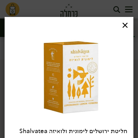
0
חליטות תה
קפה וקקאו
ומאצ'ה
סינון
תה וקפה
דף הבית
תה וקפה
חליטות תה ומאצ'ה
/
/
חליטת ירושלים לימונית ולואיזה Shalvatea
34.90
₪
/ יח׳
34.90
₪
/ יח׳