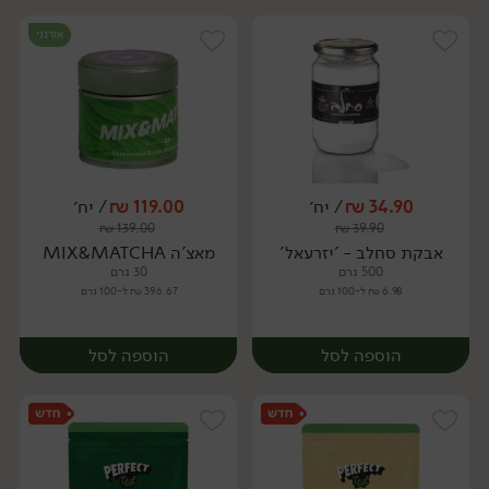
אורגני
34.90
₪
/ יח׳
119.00
₪
/ יח׳
₪
139.00
₪
39.90
יח׳
יח׳
אבקת סחלב - 'יזרעאל'
מאצ'ה MIX&MATCHA
500 גרם
30 גרם
6.98 ₪ ל-100 גרם
396.67 ₪ ל-100 גרם
הוספה לסל
הוספה לסל