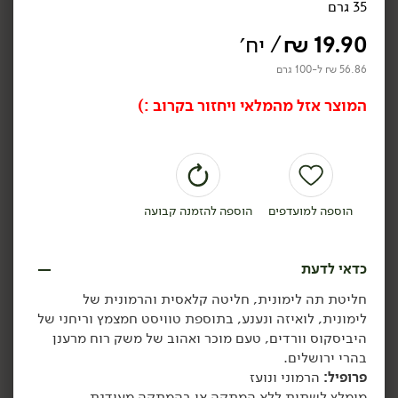
35 גרם
₪
39.90
₪
39.90
חליטת תה אנגלי שחור -
חליטת תה ירוק יסמין -
19.90
₪
/ יח׳
'יזרעאל'
'יזרעאל'
50 גרם
50 גרם
56.86 ₪ ל-100 גרם
69.80 ₪ ל-100 גרם
69.80 ₪ ל-100 גרם
המוצר אזל מהמלאי ויחזור בקרוב :)
הוספה לסל
הוספה לסל
טבעוני
הוספה למועדפים
הוספה להזמנה קבועה
כדאי לדעת
חליטת
תה לימונית, חליטה קלאסית והרמונית של
34.90
₪
/ יח׳
34.90
₪
/ יח׳
לימונית, לואיזה ונענע, בתוספת טוויסט חמצמץ וריחני של
פניני יסמין - 't-shape'
₪
39.90
יח׳
יח׳
היביסקוס וורדים, טעם מוכר ואהוב של משק רוח מרענן
50 גרם
חליטת כורכום הדרים -
בהרי ירושלים.
'יזרעאל'
69.80 ₪ ל-100 גרם
80 גרם
פרופיל:
הרמוני ונועז
43.63 ₪ ל-100 גרם
מומלץ לשתות ללא המתקה או בהמתקה מעודנת.