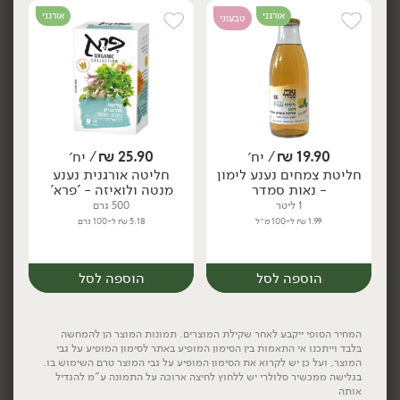
אורגני
אורגני
טבעוני
24.90
₪
/ יח׳
12.90
₪
/ יח׳
חליטה אורגנית GOOD
תה ירוק אורגני בטעם יסמין
יח׳
יח׳
NIGHT - 'פרא'
- 'תבואות'
500 גרם
37 גרם
4.98 ₪ ל-100 גרם
34.86 ₪ ל-100 גרם
19.90
₪
/ יח׳
25.90
₪
/ יח׳
הוספה לסל
הוספה לסל
יח׳
יח׳
חליטת צמחים נענע לימון
חליטה אורגנית נענע
- נאות סמדר
מנטה ולואיזה - 'פרא'
1 ליטר
500 גרם
אורגני
אורגני
1.99 ₪ ל-100 מ״ל
5.18 ₪ ל-100 גרם
הוספה לסל
הוספה לסל
המחיר הסופי ייקבע לאחר שקילת המוצרים. תמונות המוצר הן להמחשה
בלבד וייתכנו אי התאמות בין הסימון המופיע באתר לסימון המופיע על גבי
12.90
₪
/ יח׳
12.90
₪
/ יח׳
המוצר, ועל כן יש לקרוא את הסימון המופיע על גבי המוצר טרם השימוש בו.
תה ירוק אורגני בטעם נענע
תה ירוק אורגני בתוספת
יח׳
יח׳
בגלישה ממכשיר סלולרי יש ללחוץ לחיצה ארוכה על התמונה ע"מ להגדיל
- 'תבואות'
לימונית ולואיזה - 'תבואות'
אותה