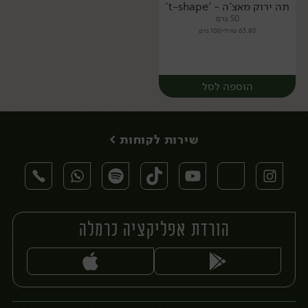
תה ירוק מאצ'ה - 't-shape'
50 גרם
63.80 ₪ ל-100 גרם
הוספה לסל
שירות לקוחות >
הורדת אפליקציה כרמלה
יח׳