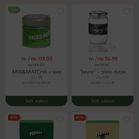
אורגני
34.90
₪
/ יח׳
119.00
₪
/ יח׳
₪
139.00
₪
39.90
יח׳
יח׳
אבקת סחלב - 'יזרעאל'
מאצ'ה MIX&MATCHA
500 גרם
30 גרם
6.98 ₪ ל-100 גרם
396.67 ₪ ל-100 גרם
הוספה לסל
הוספה לסל