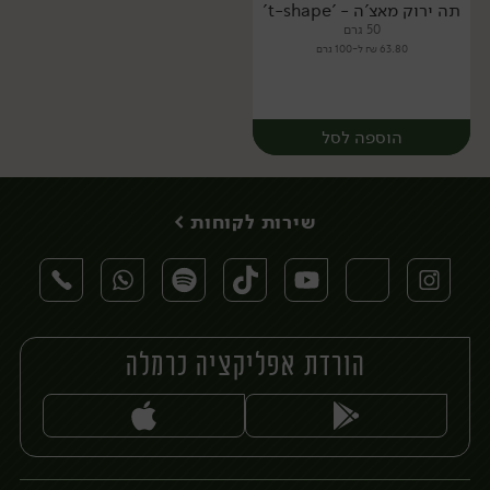
תה ירוק מאצ'ה - 't-shape'
50 גרם
63.80 ₪ ל-100 גרם
הוספה לסל
שירות לקוחות >
הורדת אפליקציה כרמלה
יח׳